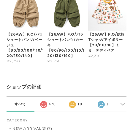
【26AW】F.O/パラ
【26AW】F.O/パラ
【26AW】F.O/総柄
シュートパンツ/ベー
シュートパンツ/カー
Tシャツ/アイボリー
ジュ
キ
【70/80/90】く
【80/90/100/110/1
【80/90/100/110/1
ま テディベア
20/130/140】
20/130/140】
¥2,310
¥2,750
¥2,750
ショップの評価
すべて
470
10
1
CATEGORY
NEW ARRIVAL(新作)