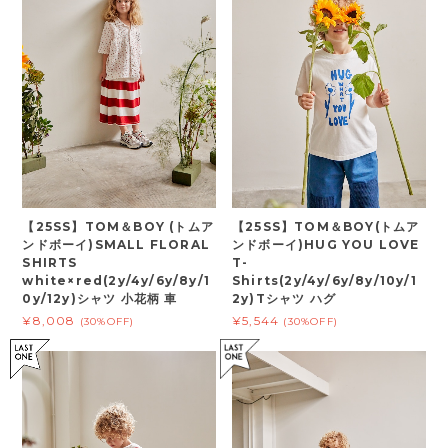
【25SS】TOM＆BOY (トムア
【25SS】TOM＆BOY(トムア
ンドボーイ)SMALL FLORAL
ンドボーイ)HUG YOU LOVE
SHIRTS
T-
white×red(2y/4y/6y/8y/1
Shirts(2y/4y/6y/8y/10y/1
0y/12y)シャツ 小花柄 車
2y)Tシャツ ハグ
¥8,008
¥5,544
(30%OFF)
(30%OFF)