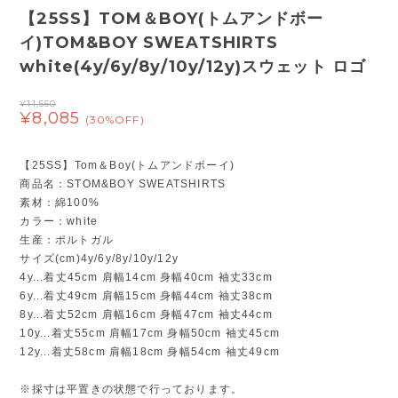
【25SS】TOM＆BOY(トムアンドボー
イ)TOM&BOY SWEATSHIRTS
white(4y/6y/8y/10y/12y)スウェット ロゴ
¥11,550
¥8,085
(30%OFF)
【25SS】Tom＆Boy(トムアンドボーイ)
商品名：STOM&BOY SWEATSHIRTS
素材：綿100%
カラー：white
生産：ポルトガル
サイズ(cm)4y/6y/8y/10y/12y
4y...着丈45cm 肩幅14cm 身幅40cm 袖丈33cm
6y...着丈49cm 肩幅15cm 身幅44cm 袖丈38cm
8y...着丈52cm 肩幅16cm 身幅47cm 袖丈44cm
10y...着丈55cm 肩幅17cm 身幅50cm 袖丈45cm
12y...着丈58cm 肩幅18cm 身幅54cm 袖丈49cm
※採寸は平置きの状態で行っております。