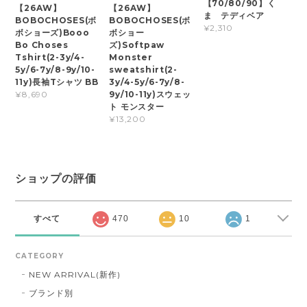
【70/80/90】く
【26AW】
【26AW】
ま テディベア
BOBOCHOSES(ボ
BOBOCHOSES(ボ
¥2,310
ボショーズ)Booo
ボショー
Bo Choses
ズ)Softpaw
Tshirt(2-3y/4-
Monster
5y/6-7y/8-9y/10-
sweatshirt(2-
11y)長袖Tシャツ BB
3y/4-5y/6-7y/8-
9y/10-11y)スウェッ
¥8,690
ト モンスター
¥13,200
ショップの評価
すべて
470
10
1
CATEGORY
NEW ARRIVAL(新作)
ブランド別