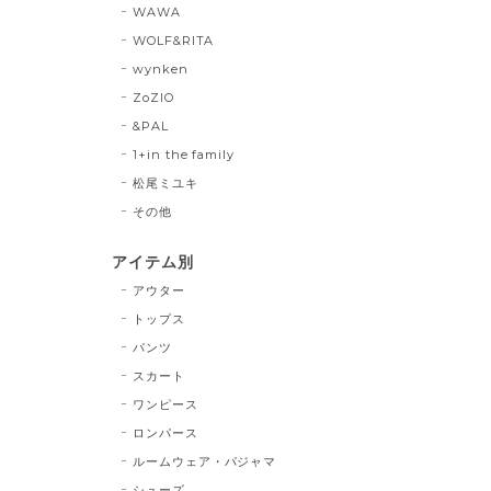
WAWA
WOLF&RITA
wynken
ZoZIO
&PAL
1+in the family
松尾ミユキ
その他
アイテム別
アウター
トップス
パンツ
スカート
ワンピース
ロンパース
ルームウェア・パジャマ
シューズ