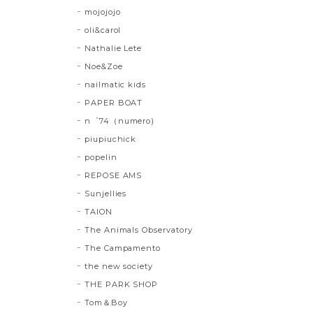
mojojojo
oli&carol
Nathalie Lete
Noe&Zoe
nailmatic kids
PAPER BOAT
n゜74（numero)
piupiuchick
popelin
REPOSE AMS
Sunjellies
TAION
The Animals Observatory
The Campamento
the new society
THE PARK SHOP
Tom＆Boy