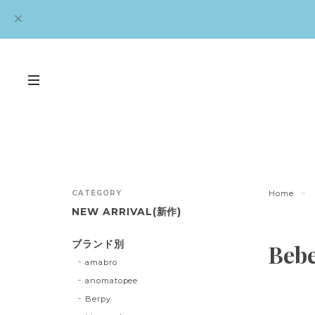
CATEGORY
Home
NEW ARRIVAL(新作)
ブランド別
Beb
amabro
anomatopee
Berpy