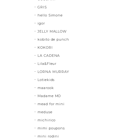
GRIS
hello Simone
igor
JELLY MALLOW
kobito de punch
KOKORI
LA CADENA
Lila&Fleur
LORNA MURRAY
Lotiekids
maarook
Madame MO
mead for mini
meduse
michirico
mimi poupons
mini rodini