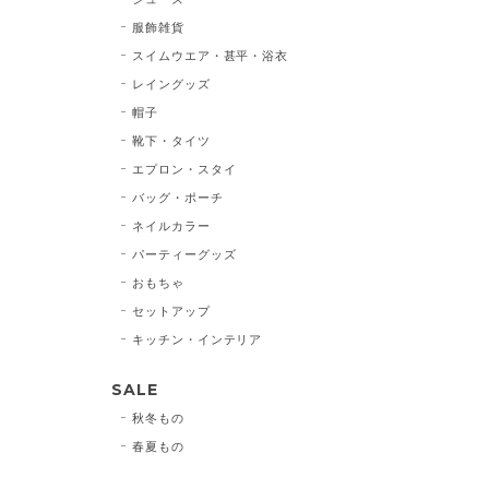
服飾雑貨
スイムウエア・甚平・浴衣
レイングッズ
帽子
靴下・タイツ
エプロン・スタイ
バッグ・ポーチ
ネイルカラー
パーティーグッズ
おもちゃ
セットアップ
キッチン・インテリア
SALE
秋冬もの
春夏もの