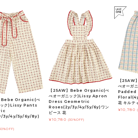
【25AW】
べオーガニッ
【25AW】Bebe Organic(べ
Padded
べオーガニック)Lissy Apron
Floral(
Bebe Organic(べ
Dress Geometric
花 キルテ
ク)Lissy Pants
Roses(2y/3y/4y/5y/6y)ワン
¥10,780
ic
ピース 花
/3y/4y/5y/6y/8y)
¥10,780
(30%OFF)
30%OFF)