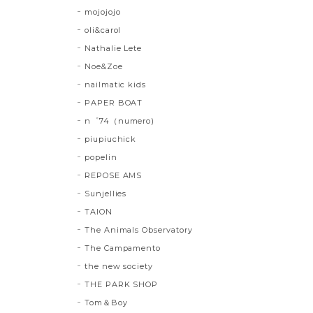
mojojojo
oli&carol
Nathalie Lete
Noe&Zoe
nailmatic kids
PAPER BOAT
n゜74（numero)
piupiuchick
popelin
REPOSE AMS
Sunjellies
TAION
The Animals Observatory
The Campamento
the new society
THE PARK SHOP
Tom＆Boy