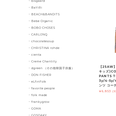
bisgaard
BaYiRi
BEACH&BANDITS
Bebe Organic
BOBO CHOSES
CARLIJNQ
chocolatesoup
CHRISTINA rohde
cienta
Creme Chantilly
【25AW】
dgreen （その他韓国子供服）
キッズ)CO
DON FISHER
PANTS T
3y/4-5y/
eLfinFolk
ンツ コー
favorite people
¥6,853
(3
folk made
frankygrow
GOMA
GOSOAKY