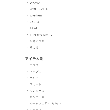
WAWA
WOLF&RITA
wynken
ZoZIO
&PAL
1+in the family
松尾ミユキ
その他
アイテム別
アウター
トップス
パンツ
スカート
ワンピース
ロンパース
ルームウェア・パジャマ
シューズ