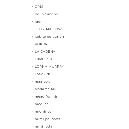
GRIS
hello Simone
igor
JELLY MALLOW
kobito de punch
KOKORI
LA CADENA
Lila&Fleur
LORNA MURRAY
Lotiekids
maarook
Madame MO
mead for mini
meduse
michirico
mimi poupons
mini rodini