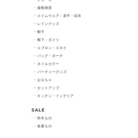
服飾雑貨
スイムウエア・甚平・浴衣
レイングッズ
帽子
靴下・タイツ
エプロン・スタイ
バッグ・ポーチ
ネイルカラー
パーティーグッズ
おもちゃ
セットアップ
キッチン・インテリア
SALE
秋冬もの
春夏もの