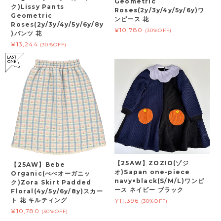
Geometric
ク)Lissy Pants
Roses(2y/3y/4y/5y/6y)ワ
Geometric
ンピース 花
Roses(2y/3y/4y/5y/6y/8y
¥10,780
(30%OFF)
)パンツ 花
¥13,244
(30%OFF)
【25AW】ZOZIO(ゾジ
【25AW】Bebe
オ)Sapan one-piece
Organic(べべオーガニッ
navy×black(S/M/L)ワンピ
ク)Zora Skirt Padded
ース ネイビー ブラック
Floral(4y/5y/6y/8y)スカー
ト 花 キルティング
¥11,396
(30%OFF)
¥10,780
(30%OFF)