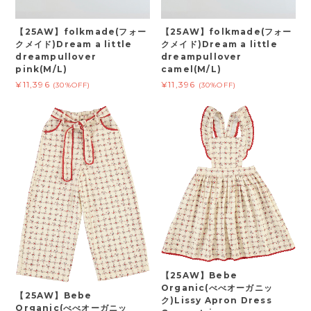
【25AW】folkmade(フォー
【25AW】folkmade(フォー
クメイド)Dream a little
クメイド)Dream a little
dreampullover
dreampullover
pink(M/L)
camel(M/L)
¥11,396
¥11,396
(30%OFF)
(30%OFF)
【25AW】Bebe
Organic(べべオーガニッ
【25AW】Bebe
ク)Lissy Apron Dress
Organic(べべオーガニッ