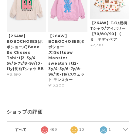
【26AW】F.O/総柄
Tシャツ/アイボリー
【70/80/90】く
【26AW】
【26AW】
ま テディベア
BOBOCHOSES(ボ
BOBOCHOSES(ボ
¥2,310
ボショーズ)Booo
ボショー
Bo Choses
ズ)Softpaw
Tshirt(2-3y/4-
Monster
5y/6-7y/8-9y/10-
sweatshirt(2-
11y)長袖Tシャツ BB
3y/4-5y/6-7y/8-
9y/10-11y)スウェッ
¥8,690
ト モンスター
¥13,200
ショップの評価
すべて
469
10
1