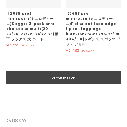
【26SS pre】
【26SS pre】
minirodini(ミニロディー
minirodini(ミニロディー
ニ)Doggie 3-pack anti-
ニ)Polka dot lace edge
slip socks multi(20-
1-pack leggings
23/24-27/28-31/32-35)靴
black(68/74.80/86.92/98
下 ソックス 犬 ハート
.104/110)レギンス スパッツ ド
ット フリル
¥4,158
(30%OFF)
¥3,465
(30%OFF)
VIEW MORE
CATEGORY