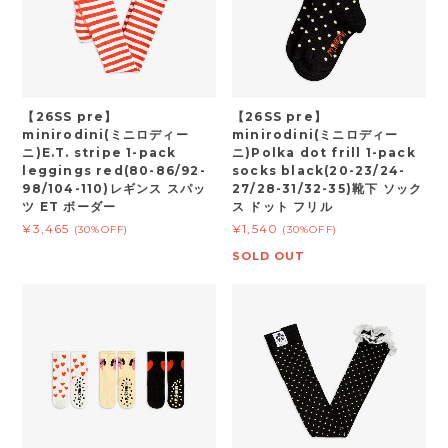
【26SS pre】
【26SS pre】
minirodini(ミニロディー
minirodini(ミニロディー
ニ)E.T. stripe 1-pack
ニ)Polka dot frill 1-pack
leggings red(80-86/92-
socks black(20-23/24-
98/104-110)レギンス スパッ
27/28-31/32-35)靴下 ソック
ツ ET ボーダー
ス ドット フリル
¥3,465
¥1,540
(30%OFF)
(30%OFF)
SOLD OUT