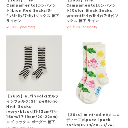
【26SS】The
【26SS】The
Campamento(カンパメン
Campamento(カンパメン
ト)Lion Red Socks(3-
ト)Color Block Socks
4y/5-6y/7-8y)ソックス 靴下
green(3-4y/5-6y/7-8y)ソ
ライオン
ックス 靴下 ライン
¥1,925
¥2,079
(30%OFF)
(30%OFF)
【26SS】eLfinFolk(エルフ
ィンフォルク)Stripe&logo
High Socks
ivory×black(11-13cm/14-
【26ss】minirodini(ミニロ
16cm/17-19cm/20-22cm)
ディー二)Space 1pack
ロゴ ソックス ボーダー 靴下
socks(16-19/20-23/24-