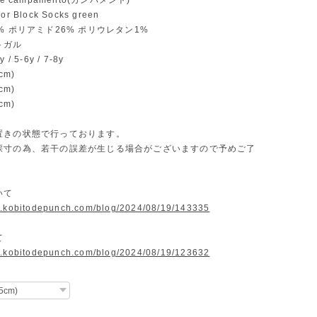
e campamento(カンパメント)
 Block Socks green
% ポリアミド26% ポリウレタン1%
トガル
/ 5-6y / 7-8y
cm)
cm)
cm)
置きの状態で行っております。
採寸の為、若干の誤差が生じる場合がございますので予めご了
いて
w.kobitodepunch.com/blog/2024/08/19/143335
て
w.kobitodepunch.com/blog/2024/08/19/123632