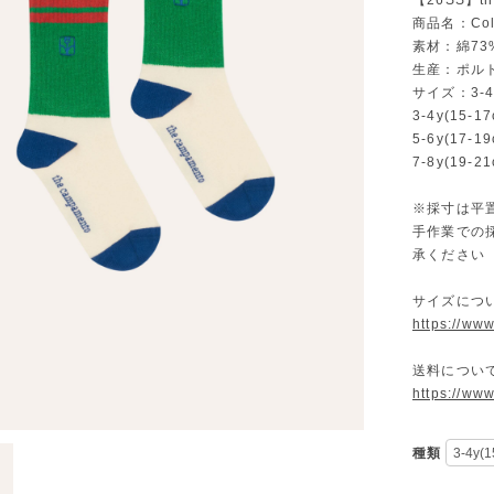
【26SS】th
商品名：Color
素材：綿73
生産：ポル
サイズ：3-4y 
3-4y(15-17
5-6y(17-19
7-8y(19-21
※採寸は平
手作業での
承ください
サイズにつ
https://ww
送料につい
https://ww
種類