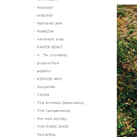
mojojojo
oli&carol
Nathalie Lete
Noe&Zoe
nailmatic kids
PAPER BOAT
n゜74（numero)
piupiuchick
popelin
REPOSE AMS
Sunjellies
TAION
The Animals Observatory
The Campamento
the new society
THE PARK SHOP
Tom＆Boy