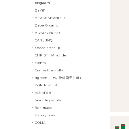
bisgaard
BaYiRi
BEACH&BANDITS
Bebe Organic
BOBO CHOSES
CARLIJNQ
chocolatesoup
CHRISTINA rohde
cienta
Creme Chantilly
dgreen （その他韓国子供服）
DON FISHER
eLfinFolk
favorite people
folk made
frankygrow
GOMA