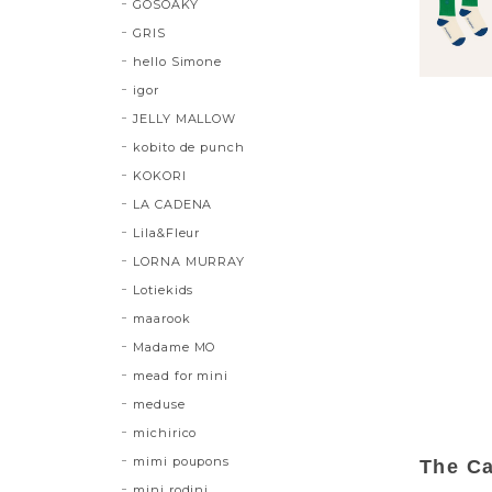
GOSOAKY
GRIS
hello Simone
igor
JELLY MALLOW
kobito de punch
KOKORI
LA CADENA
Lila&Fleur
LORNA MURRAY
Lotiekids
maarook
Madame MO
mead for mini
meduse
michirico
mimi poupons
The Ca
mini rodini