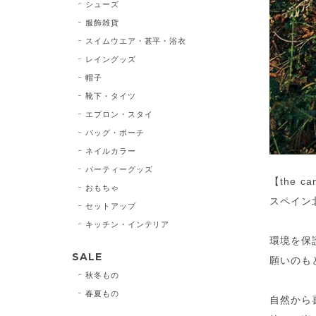
シューズ
服飾雑貨
スイムウエア・甚平・浴衣
レイングッズ
帽子
靴下・タイツ
エプロン・スタイ
バッグ・ポーチ
ネイルカラー
パーティーグッズ
【the c
おもちゃ
スペイン
セットアップ
キッチン・インテリア
環境を保
SALE
願いのも
秋冬もの
春夏もの
自然から