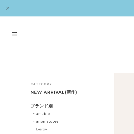
CATEGORY
NEW ARRIVAL(新作)
ブランド別
amabro
anomatopee
Berpy