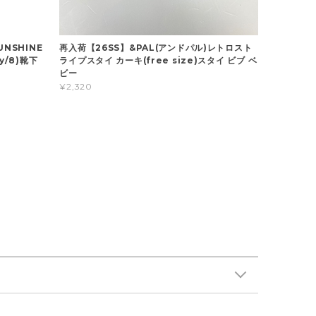
UNSHINE
再入荷【26SS】&PAL(アンドパル)レトロスト
6y/8)靴下
ライプスタイ カーキ(free size)スタイ ビブ ベ
ビー
¥2,320