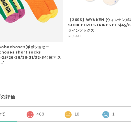
【26SS】WYNKEN (ウィンケン)S
SOCK ECRU STRIPES ECS(4y/
ラインソックス
¥1,540
bobochoses(ボボショセー
hoses short socks
-25/26-28/29-31/32-34)靴下 ス
ロゴ
プの評価
べて
469
10
1