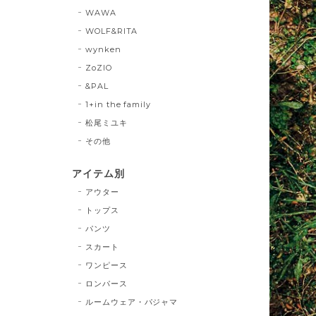
WAWA
WOLF&RITA
wynken
ZoZIO
&PAL
1+in the family
松尾ミユキ
その他
アイテム別
アウター
トップス
パンツ
スカート
ワンピース
ロンパース
ルームウェア・パジャマ