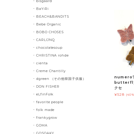
bisgaard
BaYiRi
BEACH&BANDITS
Bebe Organic
BOBO CHOSES
CARLIJNQ
chocolatesoup
CHRISTINA rohde
cienta
Creme Chantilly
numero
dgreen （その他韓国子供服）
butter
DON FISHER
クセ
eLfinFolk
¥528
(40
favorite people
folk made
frankygrow
GOMA
GOSOAKY