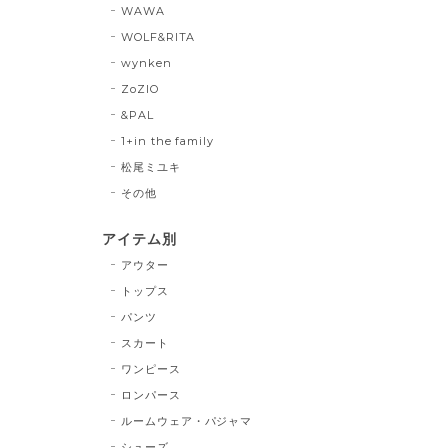
WAWA
WOLF&RITA
wynken
ZoZIO
&PAL
1+in the family
松尾ミユキ
その他
アイテム別
アウター
トップス
パンツ
スカート
ワンピース
ロンパース
ルームウェア・パジャマ
シューズ