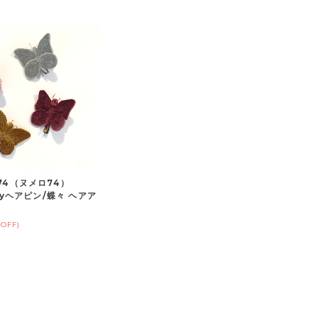
74（ヌメロ74）
flyヘアピン/蝶々 ヘアア
%OFF)