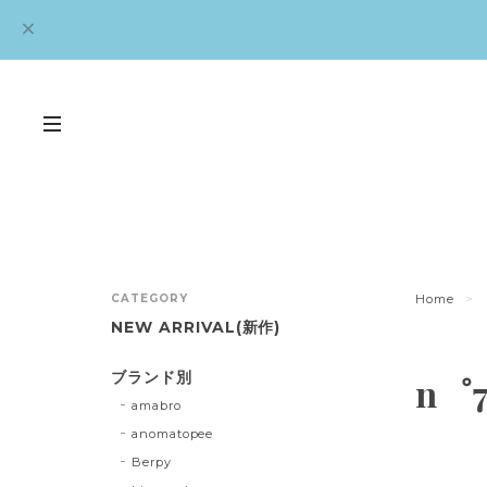
CATEGORY
Home
NEW ARRIVAL(新作)
ブランド別
n゜7
amabro
anomatopee
Berpy