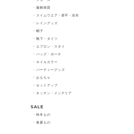
服飾雑貨
スイムウエア・甚平・浴衣
レイングッズ
帽子
靴下・タイツ
エプロン・スタイ
バッグ・ポーチ
ネイルカラー
パーティーグッズ
おもちゃ
セットアップ
キッチン・インテリア
SALE
秋冬もの
春夏もの