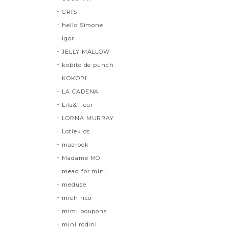
GRIS
hello Simone
igor
JELLY MALLOW
kobito de punch
KOKORI
LA CADENA
Lila&Fleur
LORNA MURRAY
Lotiekids
maarook
Madame MO
mead for mini
meduse
michirico
mimi poupons
mini rodini