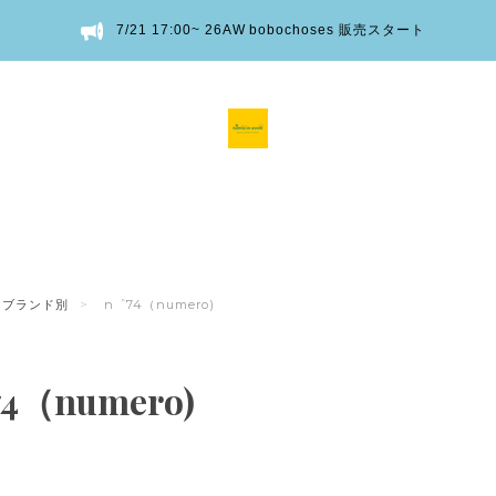
7/21 17:00~ 26AW bobochoses 販売スタート
ブランド別
n゜74（numero)
4（numero)