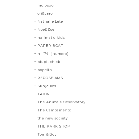
mojojojo
oli&carol
Nathalie Lete
Noe&Zoe
nailmatic kids
PAPER BOAT
n゜74（numero)
piupiuchick
popelin
REPOSE AMS
Sunjellies
TAION
The Animals Observatory
The Campamento
the new society
THE PARK SHOP
Tom＆Boy