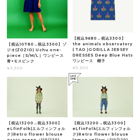
【税込9680→税込3300】
the animals observatory
【税込10780→税込3300】ゾ
( TAO )GORILLA JERSEY
ジオ(ZOZIO) Uchu one-
DRESSES Deep Blue Hats
piece［S/M/L］ワンピース
ワンピース 帽子
青×モスピンク
¥3,300
¥3,300
【税込13200→税込3300】
【税込13200→税込3300】
eLfinFolk(エルフィンフォル
eLfinFolk(エルフィンフォル
ク)Retro flower blouse
ク)Retro flower blouse
grass green（110/120)
lemon yellow（110/120)