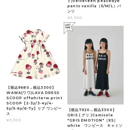
ド)velveteen peacedye
pants vanilla（S/M/L）パ
ンツ
¥3,300
【税込9680→税込3300】
WAWA(ワワ)LAVA DRESS
SCOOP offwhite×w.print
SCOOP【2-3y/3-4y/4-
5y/5-6y/6-7y】リブ ワンピー
【税込7920→税込3300】
ス
GRIS ( グリ )Camisole
¥3,300
"GRIS EMOTION"［XS］
white ワンピース キャミソ