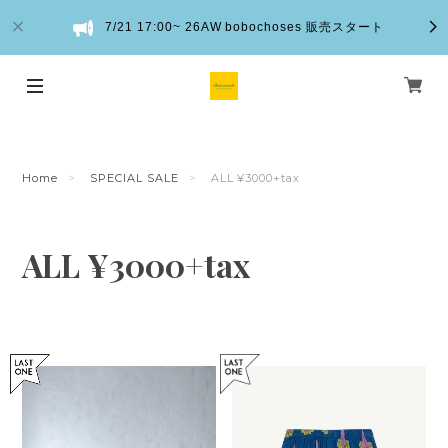
7/21 17:00~ 26AW bobochoses 販売スタート
Home
SPECIAL SALE
ALL ¥3000+tax
ALL ¥3000+tax