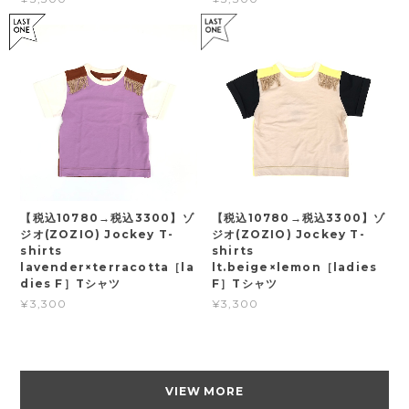
【税込10780→税込3300】ゾ
【税込10780→税込3300】ゾ
ジオ(ZOZIO) Jockey T-
ジオ(ZOZIO) Jockey T-
shirts
shirts
lavender×terracotta［la
lt.beige×lemon［ladies
dies F］Tシャツ
F］Tシャツ
¥3,300
¥3,300
VIEW MORE