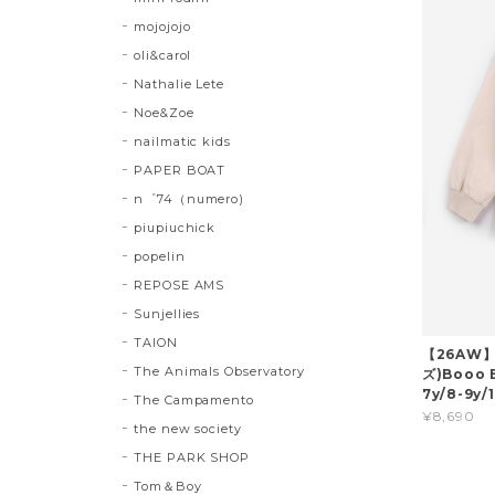
mojojojo
oli&carol
Nathalie Lete
Noe&Zoe
nailmatic kids
PAPER BOAT
n゜74（numero)
piupiuchick
popelin
REPOSE AMS
Sunjellies
TAION
【26AW】
The Animals Observatory
ズ)Booo B
7y/8-9y
The Campamento
¥8,690
the new society
THE PARK SHOP
Tom＆Boy