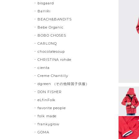
bisgaard
BaYiRi
BEACH&BANDITS
Bebe Organic
BOBO CHOSES
CARLIJNQ
chocolatesoup
CHRISTINA rohde
cienta
Creme Chantilly
dgreen （その他韓国子供服）
DON FISHER
eLfinFolk
favorite people
folk made
frankygrow
GOMA