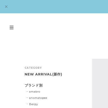
CATEGORY
NEW ARRIVAL(新作)
ブランド別
amabro
anomatopee
Berpy