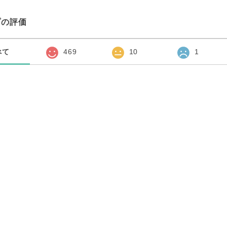
プの評価
べて
469
10
1