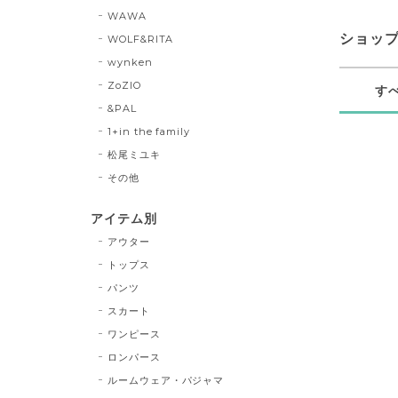
WAWA
ショッ
WOLF&RITA
wynken
ZoZIO
す
&PAL
1+in the family
松尾ミユキ
その他
アイテム別
アウター
トップス
パンツ
スカート
ワンピース
ロンパース
ルームウェア・パジャマ