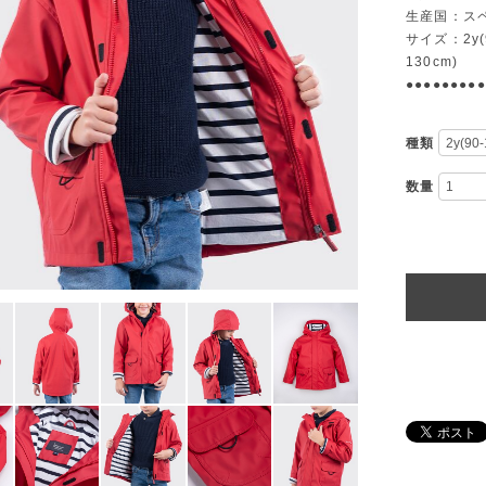
生産国：ス
サイズ：2y(90
130cm)
●●●●●●●●●
種類
数量