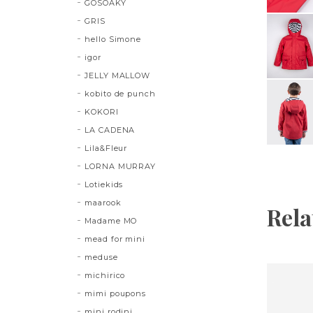
GOSOAKY
GRIS
hello Simone
igor
JELLY MALLOW
kobito de punch
KOKORI
LA CADENA
Lila&Fleur
LORNA MURRAY
Lotiekids
maarook
Rela
Madame MO
mead for mini
meduse
michirico
mimi poupons
mini rodini