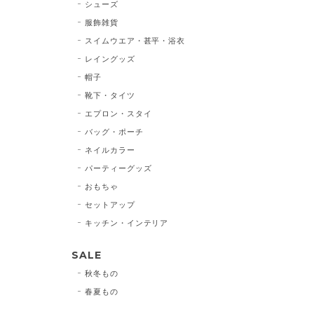
シューズ
服飾雑貨
スイムウエア・甚平・浴衣
レイングッズ
帽子
靴下・タイツ
エプロン・スタイ
バッグ・ポーチ
ネイルカラー
パーティーグッズ
おもちゃ
セットアップ
キッチン・インテリア
SALE
秋冬もの
春夏もの