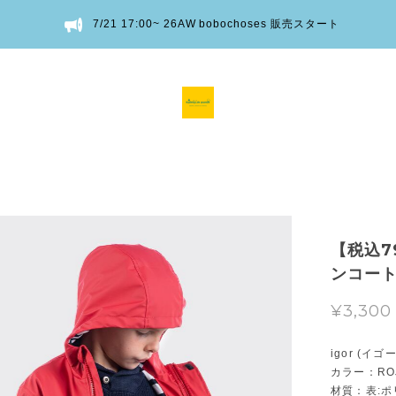
7/21 17:00~ 26AW bobochoses 販売スタート
【税込79
ンコート［
¥3,300
igor (イ
カラー：RO
材質：表:ポリ