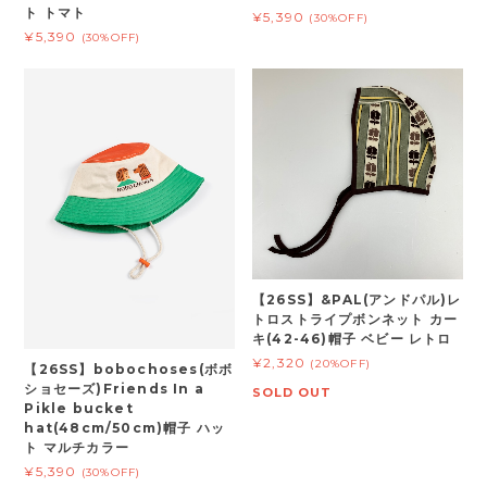
ト トマト
¥5,390
(30%OFF)
¥5,390
(30%OFF)
【26SS】&PAL(アンドパル)レ
トロストライプボンネット カー
キ(42-46)帽子 ベビー レトロ
¥2,320
(20%OFF)
【26SS】bobochoses(ボボ
ショセーズ)Friends In a
SOLD OUT
Pikle bucket
hat(48cm/50cm)帽子 ハッ
ト マルチカラー
¥5,390
(30%OFF)