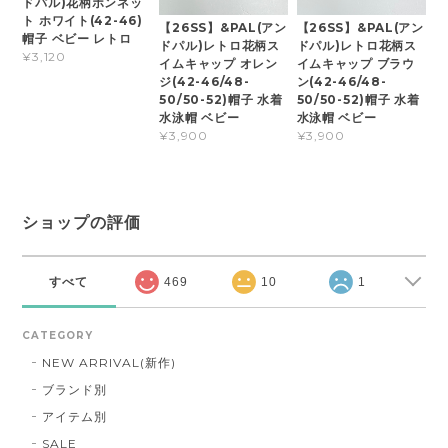
ドパル)花柄ボンネッ
ト ホワイト(42-46)
【26SS】&PAL(アン
【26SS】&PAL(アン
帽子 ベビー レトロ
ドパル)レトロ花柄ス
ドパル)レトロ花柄ス
¥3,120
イムキャップ オレン
イムキャップ ブラウ
ジ(42-46/48-
ン(42-46/48-
50/50-52)帽子 水着
50/50-52)帽子 水着
水泳帽 ベビー
水泳帽 ベビー
¥3,900
¥3,900
ショップの評価
すべて
469
10
1
CATEGORY
NEW ARRIVAL(新作)
ブランド別
アイテム別
SALE