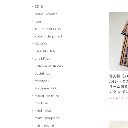
GRIS
hello Simone
igor
JELLY MALLOW
kobito de punch
KOKORI
LA CADENA
Lila&Fleur
LORNA MURRAY
Lotiekids
再入荷【2
maarook
ル)レトロ
リーム(80/
Madame MO
ンツ レギ
mead for mini
¥3,430
(
meduse
michirico
mimi poupons
mini rodini