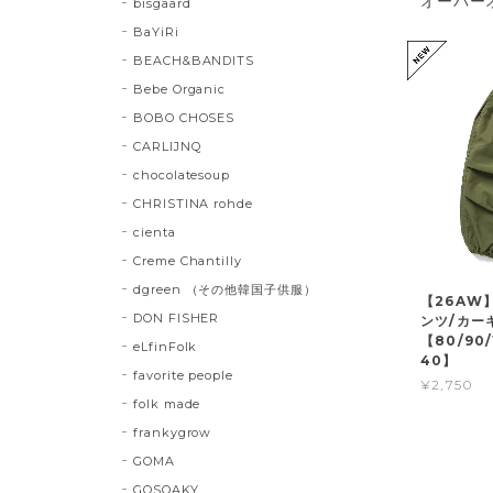
オーバー
bisgaard
BaYiRi
BEACH&BANDITS
Bebe Organic
BOBO CHOSES
CARLIJNQ
chocolatesoup
CHRISTINA rohde
cienta
Creme Chantilly
dgreen （その他韓国子供服）
【26AW
DON FISHER
ンツ/カー
【80/90/1
eLfinFolk
40】
favorite people
¥2,750
folk made
frankygrow
GOMA
GOSOAKY