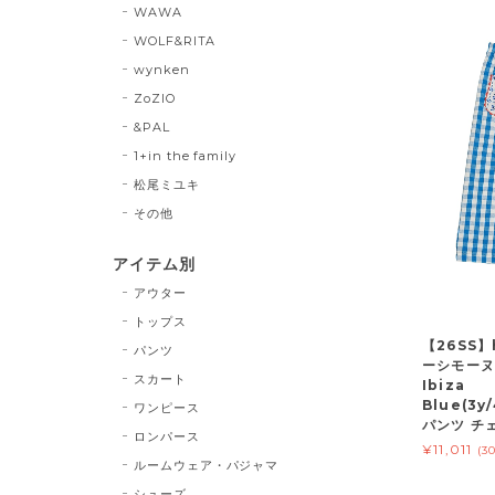
WAWA
WOLF&RITA
wynken
ZoZIO
&PAL
1+in the family
松尾ミユキ
その他
アイテム別
アウター
トップス
【26SS】
パンツ
ーシモーヌ)
スカート
Ibiza
Blue(3y/
ワンピース
パンツ チ
ロンパース
¥11,011
(3
ルームウェア・パジャマ
シューズ