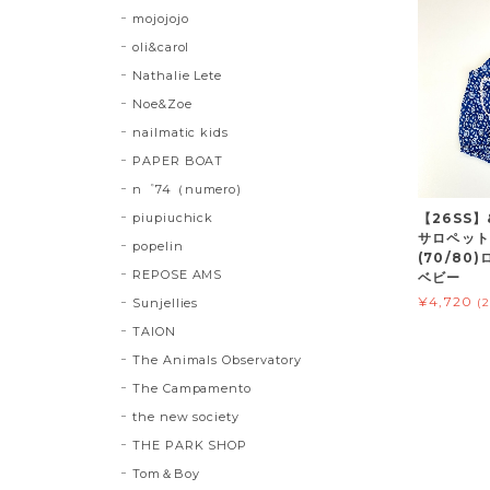
mojojojo
oli&carol
Nathalie Lete
Noe&Zoe
nailmatic kids
PAPER BOAT
n゜74（numero)
piupiuchick
【26SS】
サロペット
popelin
(70/80
REPOSE AMS
ベビー
¥4,720
Sunjellies
(
TAION
The Animals Observatory
The Campamento
the new society
THE PARK SHOP
Tom＆Boy