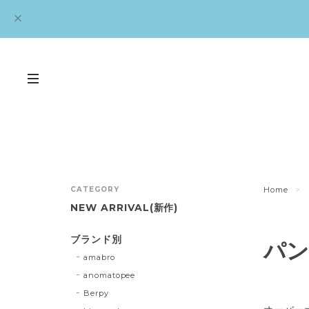
CATEGORY
Home
NEW ARRIVAL(新作)
ブランド別
パン
amabro
anomatopee
Berpy