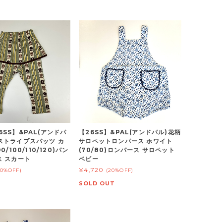
6SS】&PAL(アンドパ
【26SS】&PAL(アンドパル)花柄
ストライプスパッツ カ
サロペットロンパース ホワイト
0/100/110/120)パン
(70/80)ロンパース サロペット
ス スカート
ベビー
¥4,720
30%OFF)
(20%OFF)
SOLD OUT