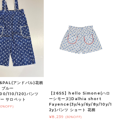
&PAL(アンドパル)花柄
 ブルー
【26SS】hello Simone(ハロ
100/110/120)パンツ
ーシモーヌ)Dalhia short
ー サロペット
Fayence(3y/4y/6y/8y/10y/1
20%OFF)
2y)パンツ ショート 花柄
¥8,239
(30%OFF)