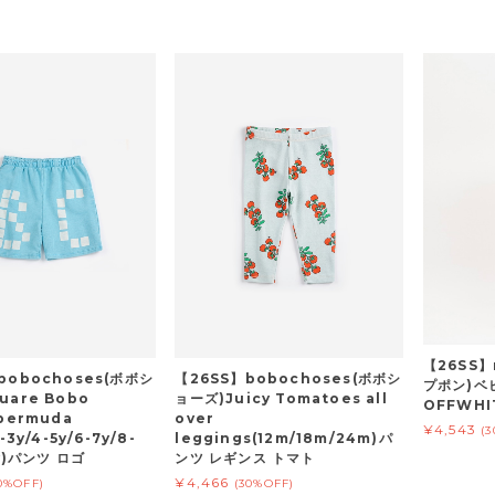
【26SS】
bobochoses(ボボシ
【26SS】bobochoses(ボボシ
プポン)ベ
uare Bobo
ョーズ)Juicy Tomatoes all
OFFWHIT
bermuda
over
¥4,543
(
-3y/4-5y/6-7y/8-
leggings(12m/18m/24m)パ
1y)パンツ ロゴ
ンツ レギンス トマト
¥4,466
0%OFF)
(30%OFF)