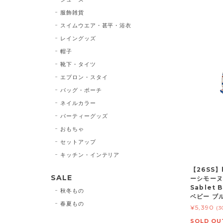
服飾雑貨
スイムウエア・甚平・浴衣
レイングッズ
帽子
靴下・タイツ
エプロン・スタイ
バッグ・ポーチ
ネイルカラー
パーティーグッズ
おもちゃ
セットアップ
キッチン・インテリア
【26SS】
SALE
ーシモーヌ)
Sablet 
秋冬もの
ベビー ブ
春夏もの
¥5,390
(
SOLD OU