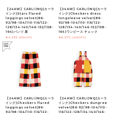
【24AW】CARLIJNQ(カーラ
【24AW】CARLIJNQ(カーラ
インク)Stars flared
インク)Checkers dress
leggings velvet(86-
longsleeve velvet(86-
92/98-104/110-116/122-
92/98-104/110-116/122-
128/134-140/146-152/158-
128/134-140/146-152/158-
164)パンツ 星
164)ワンピース チェック
¥4,235
¥6,072
(30%OFF)
(40%OFF)
【24AW】CARLIJNQ(カーラ
【24AW】CARLIJNQ(カーラ
インク)Checkers flared
インク)Checkers dungree
leggings velvet(86-
velvet(86-92/98-104/110-
92/98-104/110-116/122-
116/122-128/134-140/146-