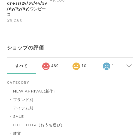
¥9,086
dress(2y/3y/4y/5y
/6y/7y/8y)ワンピー
ス
¥9,086
ショップの評価
すべて
469
10
1
CATEGORY
NEW ARRIVAL(新作)
ブランド別
アイテム別
SALE
OUTDOOR（おうち遊び)
雑貨