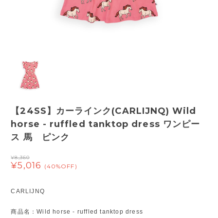
【24SS】カーラインク(CARLIJNQ) Wild
horse - ruffled tanktop dress ワンピー
ス 馬 ピンク
¥8,360
¥5,016
(40%OFF)
CARLIJNQ
商品名：Wild horse - ruffled tanktop dress