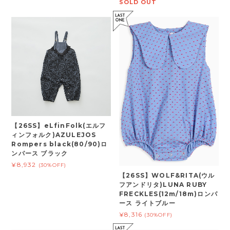
SOLD OUT
【26SS】eLfinFolk(エルフ
ィンフォルク)AZULEJOS
Rompers black(80/90)ロ
ンパース ブラック
¥8,932
(30%OFF)
【26SS】WOLF&RITA(ウル
フアンドリタ)LUNA RUBY
FRECKLES(12m/18m)ロンパ
ース ライトブルー
¥8,316
(30%OFF)