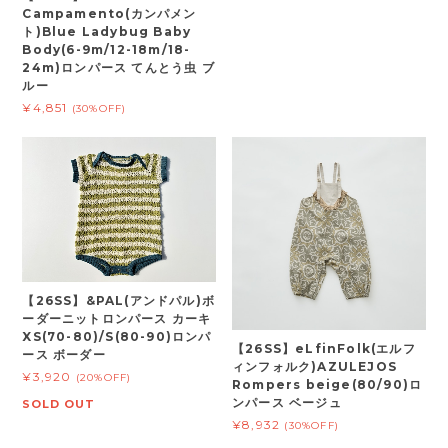
Campamento(カンパメン
ト)Blue Ladybug Baby
Body(6-9m/12-18m/18-
24m)ロンパース てんとう虫 ブ
ルー
¥4,851
(30%OFF)
【26SS】&PAL(アンドパル)ボ
ーダーニットロンパース カーキ
XS(70-80)/S(80-90)ロンパ
【26SS】eLfinFolk(エルフ
ース ボーダー
ィンフォルク)AZULEJOS
¥3,920
(20%OFF)
Rompers beige(80/90)ロ
ンパース ベージュ
SOLD OUT
¥8,932
(30%OFF)