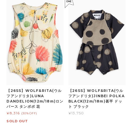
【26SS】WOLF&RITA(ウル
【26SS】WOLF&RITA(ウル
フアンドリタ)LUNA
フアンドリタ)JINBEI POLKA
DANDELION(12m/18m)ロン
BLACK(12m/18m)甚平 ドッ
パース タンポポ 花
ト ブラック
¥8,316
¥13,750
(30%OFF)
SOLD OUT