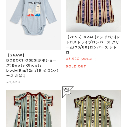
【26SS】&PAL(アンドパル)レ
トロストライプロンパース クリ
ーム(70/80)ロンパース レト
ロ
【26AW】
¥3,920
(20%OFF)
BOBOCHOSES(ボボショー
ズ)Booty Ghosts
SOLD OUT
body(9m/12m/18m)ロンパ
ース おばけ
¥7,480