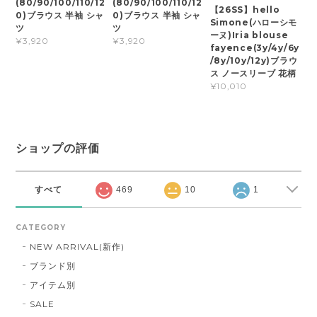
(80/90/100/110/12
(80/90/100/110/12
【26SS】hello
0)ブラウス 半袖 シャ
0)ブラウス 半袖 シャ
Simone(ハローシモ
ツ
ツ
ーヌ)Iria blouse
¥3,920
¥3,920
fayence(3y/4y/6y
/8y/10y/12y)ブラウ
ス ノースリーブ 花柄
¥10,010
ショップの評価
すべて
469
10
1
CATEGORY
NEW ARRIVAL(新作)
ブランド別
アイテム別
SALE