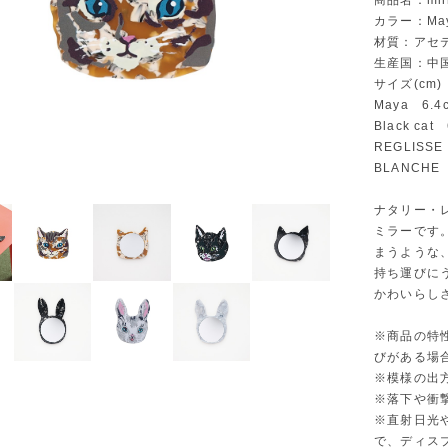
商品名：mirr
カラー：Maya
材質：アセ
生産国：中
サイズ(cm)
Maya 6.4
Black cat
REGLISSE
BLANCHE 
ナタリー・
ミラーです
まうような
持ち運びに
かわいらし
※商品の特
びがある場
※模様の出
※落下や衝
※直射日光
で、ディス