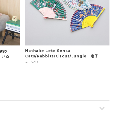
ggy
Nathalie Lete Sensu
ト いぬ
Cats/Rabbits/Circus/Jungle 扇子
¥1,320