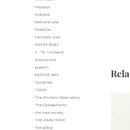
mojojojo
oli&carol
Nathalie Lete
Noe&Zoe
nailmatic kids
PAPER BOAT
n゜74（numero)
piupiuchick
popelin
Rela
REPOSE AMS
Sunjellies
TAION
The Animals Observatory
The Campamento
the new society
THE PARK SHOP
Tom＆Boy