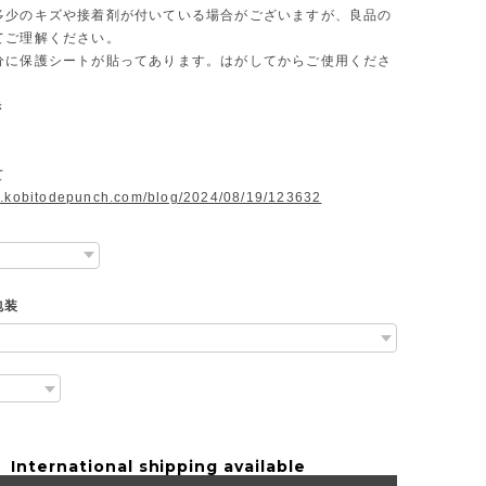
多少のキズや接着剤が付いている場合がございますが、良品の
てご理解ください。
分に保護シートが貼ってあります。はがしてからご使用くださ
き
て
w.kobitodepunch.com/blog/2024/08/19/123632
包装
International shipping available