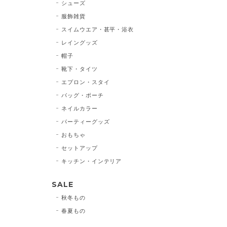
シューズ
服飾雑貨
スイムウエア・甚平・浴衣
レイングッズ
帽子
靴下・タイツ
エプロン・スタイ
バッグ・ポーチ
ネイルカラー
パーティーグッズ
おもちゃ
セットアップ
キッチン・インテリア
SALE
秋冬もの
春夏もの