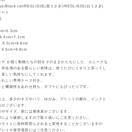
or
/Black cat/REGLISSE(黒うさぎ)/REGLISSE(白うさぎ)
テート
国
cm×6.3cm
 6.4cm×7.1cm
 6.5cm×8.8cm
6.5cm×8.8cm
レテ が描く動物たちの顔をそのままかたちにした、ユニークな
。存在感のある愛らしい表情は、使うたびにくすりと笑ってし
、楽しい気持ちにしてくれます。
うれしい専用ケース付き。
さと機能性をあわせ持ち、ギフトにもぴったりです。
性上、多少のキズやバリ、ゆがみ、プリントの擦れ、インクと
合がございます。
方やサイズ、形には個体差がございます。
撃により破損しますので取り扱いにご注意ください。
やライトに長時間照らされると変色することがございますの
プレイや保管場所にはご注意ください。