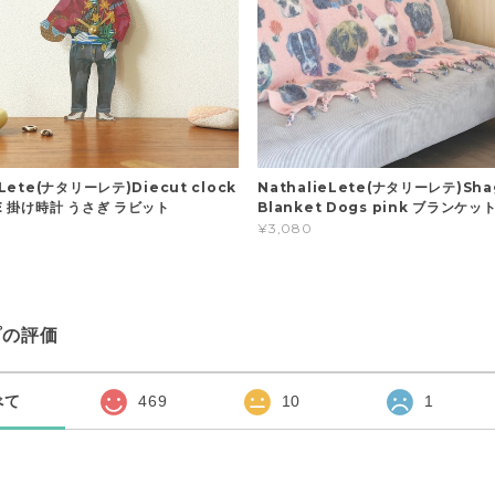
eLete(ナタリーレテ)Diecut clock
NathalieLete(ナタリーレテ)Sha
SE 掛け時計 うさぎ ラビット
Blanket Dogs pink ブランケッ
¥3,080
プの評価
べて
469
10
1