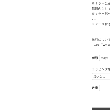
※ミラーに
範囲内とし
※ミラー部
い。
※ケース付
送料につい
https://ww
種類
ラッピング
数量