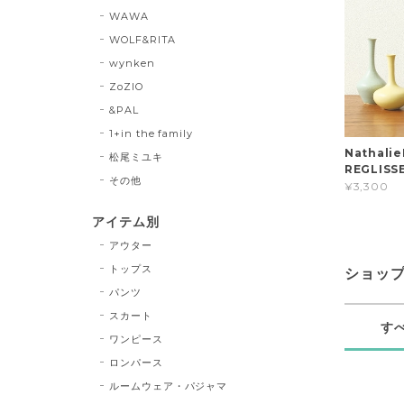
WAWA
WOLF&RITA
wynken
ZoZIO
&PAL
1+in the family
Nathali
松尾ミユキ
REGLIS
その他
¥3,300
アイテム別
アウター
トップス
ショッ
パンツ
スカート
す
ワンピース
ロンパース
ルームウェア・パジャマ