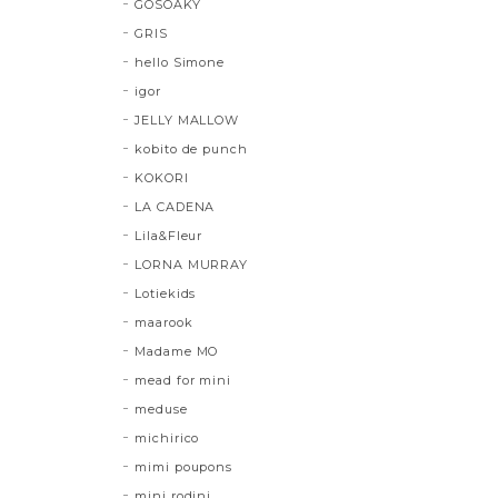
GOSOAKY
GRIS
hello Simone
igor
JELLY MALLOW
kobito de punch
KOKORI
LA CADENA
Lila&Fleur
LORNA MURRAY
Lotiekids
maarook
Madame MO
mead for mini
meduse
michirico
mimi poupons
mini rodini