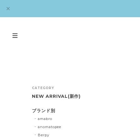
CATEGORY
NEW ARRIVAL(新作)
ブランド別
amabro
anomatopee
Berpy