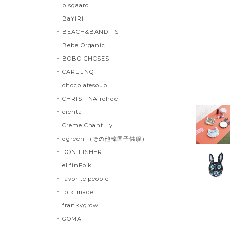
bisgaard
BaYiRi
BEACH&BANDITS
Bebe Organic
BOBO CHOSES
CARLIJNQ
chocolatesoup
CHRISTINA rohde
cienta
Creme Chantilly
dgreen （その他韓国子供服）
DON FISHER
eLfinFolk
favorite people
folk made
frankygrow
GOMA