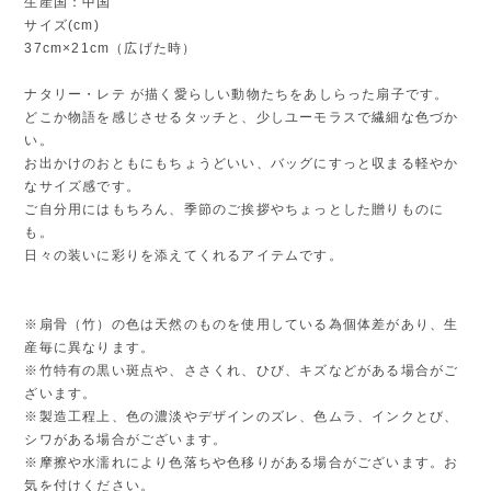
生産国：中国
サイズ(cm)
37cm×21cm（広げた時）
ナタリー・レテ が描く愛らしい動物たちをあしらった扇子です。
どこか物語を感じさせるタッチと、少しユーモラスで繊細な色づか
い。
お出かけのおともにもちょうどいい、バッグにすっと収まる軽やか
なサイズ感です。
ご自分用にはもちろん、季節のご挨拶やちょっとした贈りものに
も。
日々の装いに彩りを添えてくれるアイテムです。
※扇骨（竹）の色は天然のものを使用している為個体差があり、生
産毎に異なります。
※竹特有の黒い斑点や、ささくれ、ひび、キズなどがある場合がご
ざいます。
※製造工程上、色の濃淡やデザインのズレ、色ムラ、インクとび、
シワがある場合がございます。
※摩擦や水濡れにより色落ちや色移りがある場合がございます。お
気を付けください。