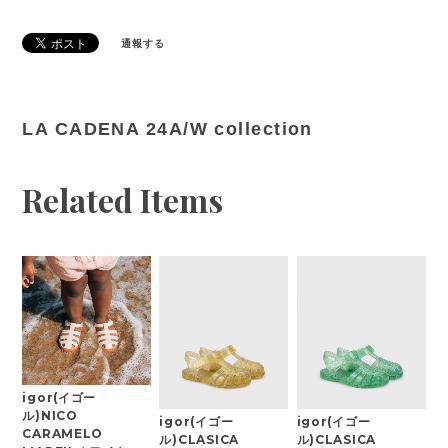
通報する
LA CADENA 24A/W collection
Related Items
igor(イゴー
ル)NICO
igor(イゴー
igor(イゴー
CARAMELO
ル)CLASICA
ル)CLASICA