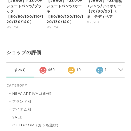
【26AW】F.O/パラ
【26AW】F.O/パラ
【26AW】F.O/総柄
シュートパンツ/ブラ
シュートパンツ/カー
Tシャツ/アイボリー
ック
キ
【70/80/90】く
【80/90/100/110/1
【80/90/100/110/1
ま テディベア
20/130/140】
20/130/140】
¥2,310
¥2,750
¥2,750
ショップの評価
すべて
469
10
1
CATEGORY
NEW ARRIVAL(新作)
ブランド別
アイテム別
SALE
OUTDOOR（おうち遊び)