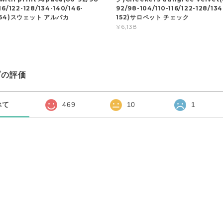
16/122-128/134-140/146-
92/98-104/110-116/122-128/134
-164)スウェット アルパカ
152)サロペット チェック
¥6,138
プの評価
べて
469
10
1