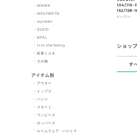
104/110-1
WAWA
152/158
WOLF&RITA
¥4,554
wynken
ZoZIO
&PAL
1+in the family
ショッ
松尾ミユキ
その他
す
アイテム別
アウター
トップス
パンツ
スカート
ワンピース
ロンパース
ルームウェア・パジャマ