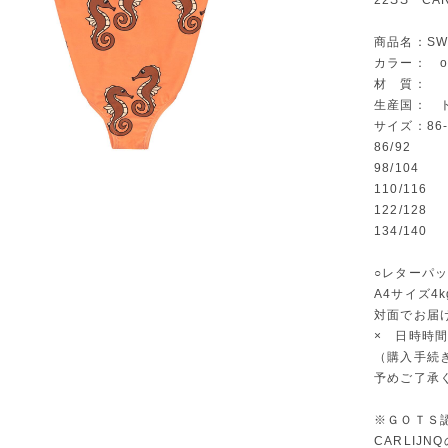
22SS CAR
商品名：SWIM
カラー： or
材 質：
生産国： 
サイズ：86-92
86/92
98/104
110/116
122/128
134/140
○レターパ
A4サイズ4
対面でお届
× 日時時
（購入手続
予めご了承
※ＧＯＴＳ
CARLIJ