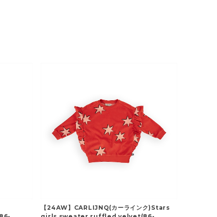
【24AW】CARLIJNQ(カーラインク)Stars
86-
girls sweater ruffled velvet(86-