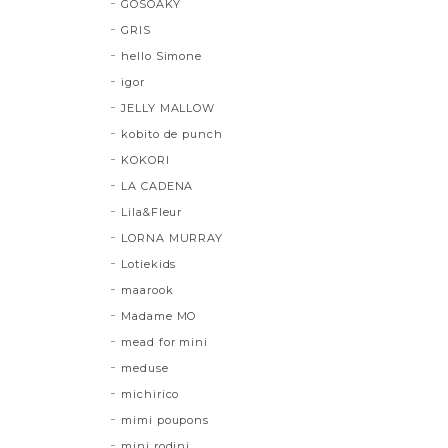
GOSOAKY
GRIS
hello Simone
igor
JELLY MALLOW
kobito de punch
KOKORI
LA CADENA
Lila&Fleur
LORNA MURRAY
Lotiekids
maarook
Madame MO
mead for mini
meduse
michirico
mimi poupons
mini rodini