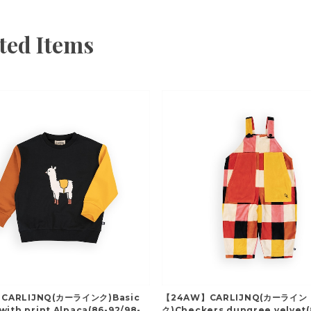
ted Items
CARLIJNQ(カーラインク)Basic
【24AW】CARLIJNQ(カーライン
with print Alpaca(86-92/98-
ク)Checkers dungree velvet(