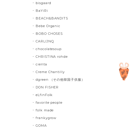
bisgaard
BaYiRi
BEACH&BANDITS
Bebe Organic
BOBO CHOSES
CARLIJNQ
chocolatesoup
CHRISTINA rohde
cienta
Creme Chantilly
dgreen （その他韓国子供服）
DON FISHER
eLfinFolk
favorite people
folk made
frankygrow
GOMA