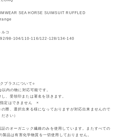
LIJNQ
WEAR SEA HORSE SUIMSUIT RUFFLED
ange
トルコ
/98-104/110-116/122-128/134-140
ックプラスについて○
kg以内の物に対応可能です。
けし、受領印または署名を頂きます。
間指定はできません ×
きの際、選択出来る様になっておりますが対応出来ませんので
ください）
認証のオーガニック繊維のみを使用しています。またすべての
NQの製品は有害化学物質を一切使用しておりません。