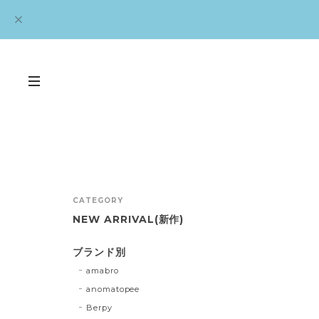
CATEGORY
NEW ARRIVAL(新作)
ブランド別
amabro
anomatopee
Berpy