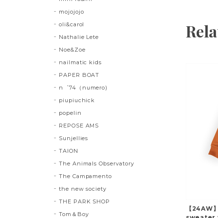
mojojojo
Rela
oli&carol
Nathalie Lete
Noe&Zoe
nailmatic kids
PAPER BOAT
n゜74（numero)
piupiuchick
popelin
REPOSE AMS
Sunjellies
TAION
The Animals Observatory
The Campamento
the new society
THE PARK SHOP
【24AW】
Tom＆Boy
sweater 