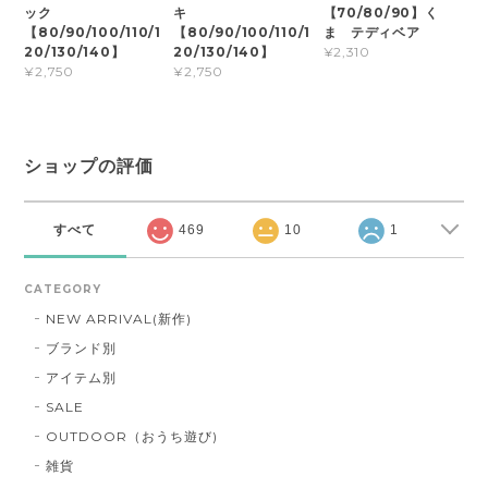
ック
キ
【70/80/90】く
【80/90/100/110/1
【80/90/100/110/1
ま テディベア
20/130/140】
20/130/140】
¥2,310
¥2,750
¥2,750
ショップの評価
すべて
469
10
1
CATEGORY
NEW ARRIVAL(新作)
ブランド別
アイテム別
SALE
OUTDOOR（おうち遊び)
雑貨