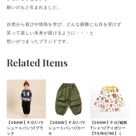
願いのもと生まれました。
自然から喜びや情熱を学び、どんな困難にも目を背けず
笑って楽しい未来が描けるように・・・と
想いがつまったブランドです。
Related Items
【26AW】F.O/パラ
【26AW】F.O/パラ
【26AW】F.O/総柄
シュートパンツ/ブラ
シュートパンツ/カー
Tシャツ/アイボリー
ック
キ
【70/80/90】く