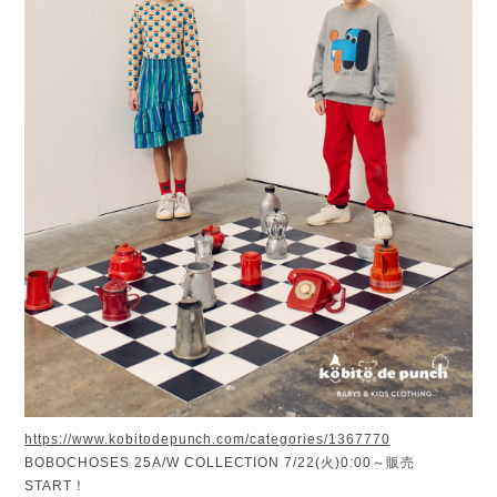
https://www.kobitodepunch.com/categories/1367770
BOBOCHOSES 25A/W COLLECTION 7/22(火)0:00～販売
START！