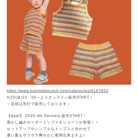
https://www.kobitodepunch.com/categories/6187933
4/25(金)21：00～よりオンライン販売START！
～店頭は先行で販売しております～
【&pal】 25SS 4th Derivery 販売START！
透かし編みボーダートップス＆ショーツが登場！！
セットアップやシンプルなトップスと合わせて
暑い夏もサラサラ爽やかに着用出来ますよ♪