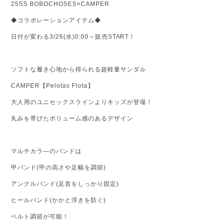
25SS BOBOCHOSES×CAMPER
◆コラボレーションアイテム◆
日付が変わる3/26(水)0:00～販売START！
ソフトな履き心地から得られる超軽量サンダル
CAMPER【Pelotas Flota】
大人用のユニセックスラインよりキッズが登場！
丸みを帯びたボリューム感のあるデザイン
マルチカラ―のバンドは
甲バンド(甲の高さや足幅を調節)
アンクルバンド(足首をしっかり固定)
ヒールバンド(かかと浮きを防ぐ)
ベルト調節が可能！