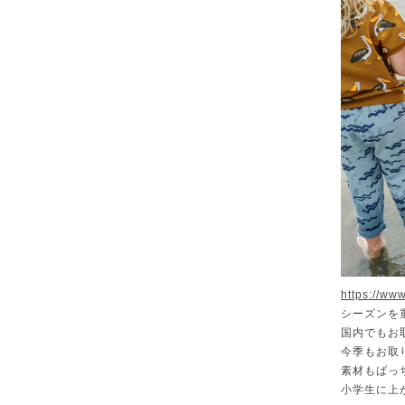
https://ww
シーズンを
国内でもお取
今季もお取
素材もばっ
小学生に上