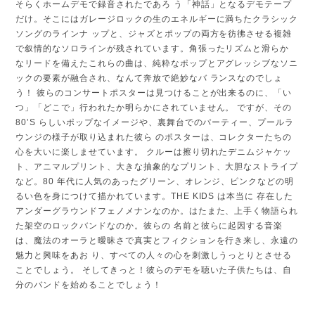
そらくホームデモで録音されたであろ う「神話」となるデモテープ
だけ。そこにはガレージロックの生のエネルギーに満ちたクラシック
ソングのラインナ ップと、ジャズとポップの両方を彷彿させる複雑
で叙情的なソロラインが残されています。角張ったリズムと滑らか
なリードを備えたこれらの曲は、純粋なポップとアグレッシブなソニ
ックの要素が融合され、なんて奔放で絶妙なバ ランスなのでしょ
う！ 彼らのコンサートポスターは見つけることが出来るのに、「い
つ」「どこで」行われたか明らかにされていません。 ですが、その
80ʼS らしいポップなイメージや、裏舞台でのパーティー、プールラ
ウンジの様子が取り込まれた彼ら のポスターは、コレクターたちの
心を大いに楽しませています。 クルーは擦り切れたデニムジャケッ
ト、アニマルプリント、大きな抽象的なプリント、大胆なストライプ
など。80 年代に人気のあったグリーン、オレンジ、ピンクなどの明
るい色を身につけて描かれています。THE KIDS は本当に 存在した
アンダーグラウンドフェノメナンなのか。はたまた、上手く物語られ
た架空のロックバンドなのか。彼らの 名前と彼らに起因する音楽
は、魔法のオーラと曖昧さで真実とフィクションを行き来し、永遠の
魅力と興味をあお り、すべての人々の心を刺激しうっとりとさせる
ことでしょう。 そしてきっと！彼らのデモを聴いた子供たちは、自
分のバンドを始めることでしょう！