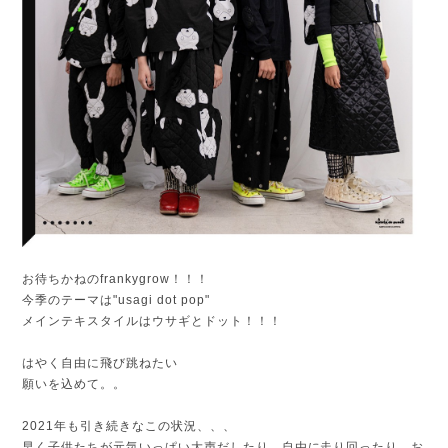
お待ちかねのfrankygrow！！！
今季のテーマは"usagi dot pop"
メインテキスタイルはウサギとドット！！！
はやく自由に飛び跳ねたい
願いを込めて。。
2021年も引き続きなこの状況、、、
早く子供たちが元気いっぱい大声だしたり、自由に走り回ったり、お