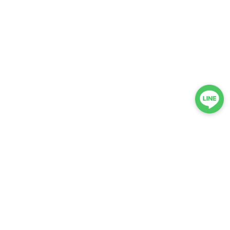
プライバシーポリシー
特定商取引法に基づく表記
会員規約
©kobito de punch/コビトデパンチ