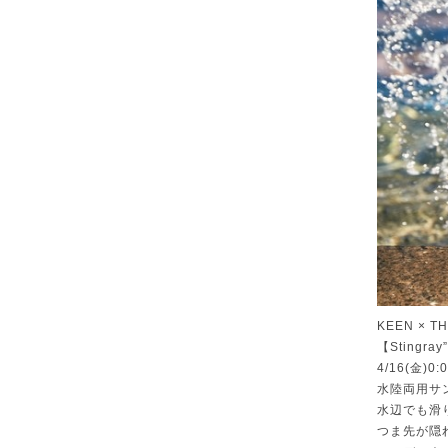
KEEN × T
【Stingray
4/16(金)
水陸両用サ
水辺でも滑
つま先が隠