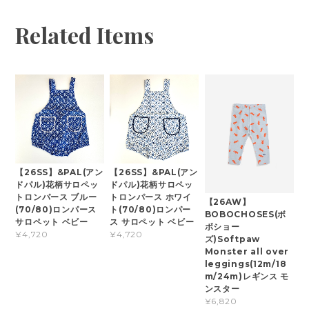
Related Items
【26SS】&PAL(アン
【26SS】&PAL(アン
ドパル)花柄サロペッ
ドパル)花柄サロペッ
トロンパース ブルー
トロンパース ホワイ
【26AW】
(70/80)ロンパース
ト(70/80)ロンパー
BOBOCHOSES(ボ
サロペット ベビー
ス サロペット ベビー
ボショー
¥4,720
¥4,720
ズ)Softpaw
Monster all over
leggings(12m/18
m/24m)レギンス モ
ンスター
¥6,820