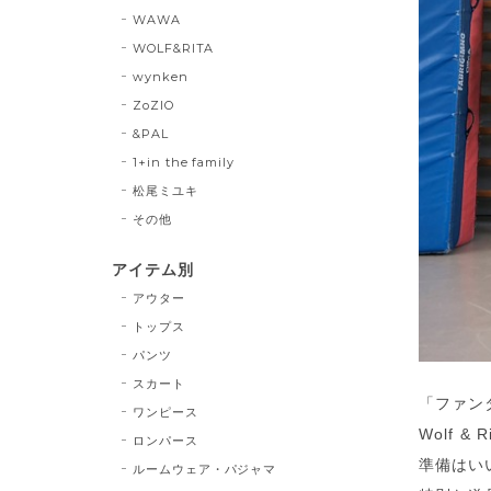
WAWA
WOLF&RITA
wynken
ZoZIO
&PAL
1+in the family
松尾ミユキ
その他
アイテム別
アウター
トップス
パンツ
スカート
「ファン
ワンピース
Wolf 
ロンパース
準備はい
ルームウェア・パジャマ