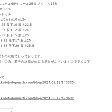
ステル60% ウール25% アクリル15%
綿100%
ルトガル
/6y/8y/10y/12y
ト25 股下10 股上22.5
ト27 股下12 股上24
ト29 股下15 股上25
スト32 股下17 股上25
スト33 股下20 股上25.5
置きの状態で行っております。
採寸の為、若干の誤差が生じる場合がございますので予めご了
ついて
w.kobitodepunch.com/blog/2024/08/19/143335
いて
w.kobitodepunch.com/blog/2024/08/19/123632