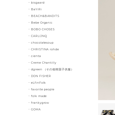
bisgaard
BaYiRi
BEACH&BANDITS
Bebe Organic
BOBO CHOSES
CARLIJNQ
chocolatesoup
CHRISTINA rohde
cienta
Creme Chantilly
dgreen （その他韓国子供服）
DON FISHER
eLfinFolk
favorite people
folk made
frankygrow
GOMA