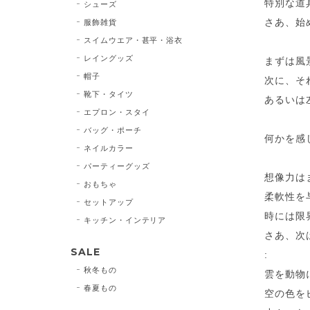
特別な道
シューズ
さあ、始
服飾雑貨
スイムウエア・甚平・浴衣
レイングッズ
まずは風
帽子
次に、そ
靴下・タイツ
あるいは
エプロン・スタイ
バッグ・ポーチ
何かを感
ネイルカラー
パーティーグッズ
想像力は
おもちゃ
柔軟性を
セットアップ
時には限
キッチン・インテリア
さあ、次
SALE
:
秋冬もの
雲を動物
春夏もの
空の色を