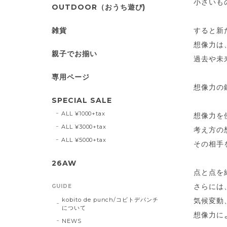
小さいも
OUTDOOR（おうち遊び)
雑貨
すると新
想像力は
親子でお揃い
過去や未
専用ページ
想像力の
SPECIAL SALE
ALL ¥1000+tax
想像力を
ALL ¥3000+tax
考え方の
ALL ¥5000+tax
その相手
26AW
点と点を
さらには
GUIDE
kobito de punch/コビトデパンチ
気候変動
について
想像力に
NEWS