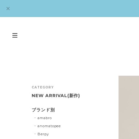
CATEGORY
NEW ARRIVAL(新作)
ブランド別
amabro
anomatopee
Berpy