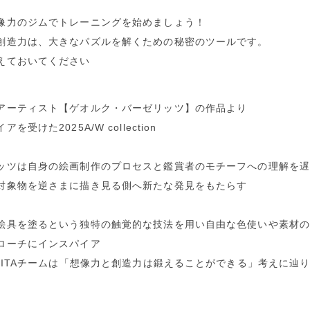
像力のジムでトレーニングを始めましょう！
創造力は、大きなパズルを解くための秘密のツールです。
えておいてください
アーティスト【ゲオルク・バーゼリッツ】の作品より
を受けた2025A/W collection
ッツは自身の絵画制作のプロセスと鑑賞者のモチーフへの理解を
対象物を逆さまに描き見る側へ新たな発見をもたらす
絵具を塗るという独特の触覚的な技法を用い自由な色使いや素材
ローチにインスパイア
&RITAチームは「想像力と創造力は鍛えることができる」考えに辿