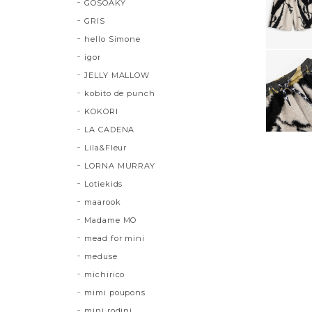
GOSOAKY
GRIS
hello Simone
igor
JELLY MALLOW
kobito de punch
KOKORI
LA CADENA
Lila&Fleur
LORNA MURRAY
Lotiekids
maarook
Madame MO
mead for mini
meduse
michirico
mimi poupons
mini rodini