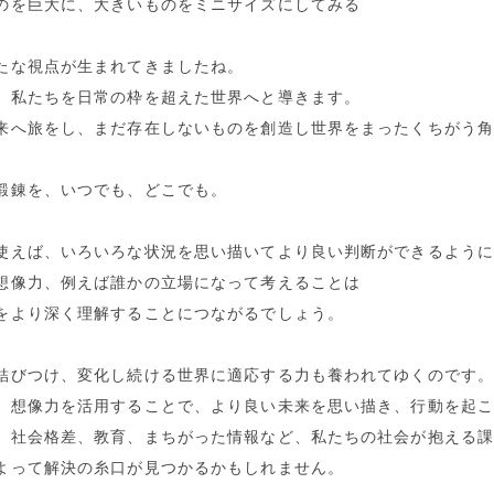
のを巨大に、大きいものをミニサイズにしてみる
たな視点が生まれてきましたね。
、私たちを日常の枠を超えた世界へと導きます。
来へ旅をし、まだ存在しないものを創造し世界をまったくちがう
鍛錬を、いつでも、どこでも。
使えば、いろいろな状況を思い描いてより良い判断ができるよう
想像力、例えば誰かの立場になって考えることは
をより深く理解することにつながるでしょう。
結びつけ、変化し続ける世界に適応する力も養われてゆくのです
、想像力を活用することで、より良い未来を思い描き、行動を起
、社会格差、教育、まちがった情報など、私たちの社会が抱える
よって解決の糸口が見つかるかもしれません。