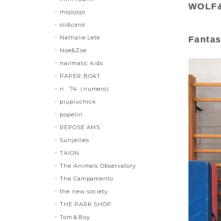
WOLF&
mojojojo
oli&carol
Nathalie Lete
Fantas
Noe&Zoe
nailmatic kids
PAPER BOAT
n゜74（numero)
piupiuchick
popelin
REPOSE AMS
Sunjellies
TAION
The Animals Observatory
The Campamento
the new society
THE PARK SHOP
Tom＆Boy