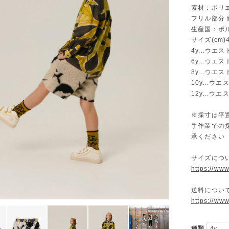
素材：ポリエ
フリル部分 
生産国：ポ
サイズ(cm)4y
4y...ウエス
6y...ウエス
8y...ウエス
10y...ウエ
12y...ウエ
※採寸は平
手作業での
承ください
サイズに
https://ww
送料につ
https://ww
種類