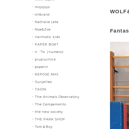
mojojojo
WOLF&
oli&carol
Nathalie Lete
Noe&Zoe
Fantas
nailmatic kids
PAPER BOAT
n゜74（numero)
piupiuchick
popelin
REPOSE AMS
Sunjellies
TAION
The Animals Observatory
The Campamento
the new society
THE PARK SHOP
Tom＆Boy