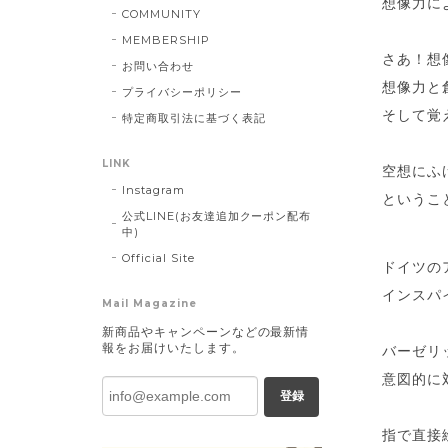
想像力に
COMMUNITY
MEMBERSHIP
さあ！想
お問い合わせ
想像力と
プライバシーポリシー
そして覚
特定商取引法に基づく表記
LINK
空想にふ
Instagram
というこ
公式LINE(お友達追加クーポン配布
中)
Official Site
ドイツの
インスパイア
Mail Magazine
新商品やキャンペーンなどの最新情
報をお届けいたします。
バーゼリ
意図的に
登録
指で直接