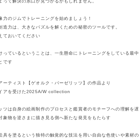
よって解決の糸口が見つかるかもしれません。
像力のジムでトレーニングを始めましょう！
創造力は、大きなパズルを解くための秘密のツールです。
えておいてください
けっているということは、一生懸命にトレーニングをしている最
とです
アーティスト【ゲオルク・バーゼリッツ】の作品より
を受けた2025A/W collection
ッツは自身の絵画制作のプロセスと鑑賞者のモチーフへの理解を
対象物を逆さまに描き見る側へ新たな発見をもたらす
絵具を塗るという独特の触覚的な技法を用い自由な色使いや素材