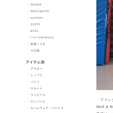
WAWA
WOLF&RITA
wynken
ZoZIO
&PAL
1+in the family
松尾ミユキ
その他
アイテム別
アウター
トップス
パンツ
スカート
ワンピース
「ファン
ロンパース
Wolf 
ルームウェア・パジャマ