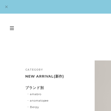
CATEGORY
NEW ARRIVAL(新作)
ブランド別
amabro
anomatopee
Berpy