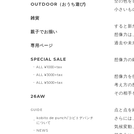
空の色を
OUTDOOR（おうち遊び)
小さいも
雑貨
すると新
親子でお揃い
想像力は
過去や未
専用ページ
SPECIAL SALE
想像力の
ALL ¥1000+tax
ALL ¥3000+tax
想像力を
ALL ¥5000+tax
考え方の
その相手
26AW
点と点を
GUIDE
さらには
kobito de punch/コビトデパンチ
について
気候変動
NEWS