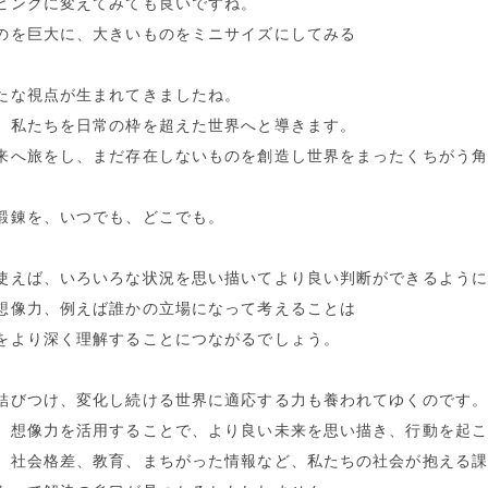
ピンクに変えてみても良いですね。
のを巨大に、大きいものをミニサイズにしてみる
たな視点が生まれてきましたね。
、私たちを日常の枠を超えた世界へと導きます。
来へ旅をし、まだ存在しないものを創造し世界をまったくちがう
鍛錬を、いつでも、どこでも。
使えば、いろいろな状況を思い描いてより良い判断ができるよう
想像力、例えば誰かの立場になって考えることは
をより深く理解することにつながるでしょう。
結びつけ、変化し続ける世界に適応する力も養われてゆくのです
、想像力を活用することで、より良い未来を思い描き、行動を起
、社会格差、教育、まちがった情報など、私たちの社会が抱える