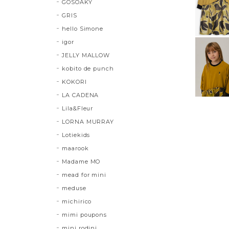
GOSOAKY
GRIS
hello Simone
igor
JELLY MALLOW
kobito de punch
KOKORI
LA CADENA
Lila&Fleur
LORNA MURRAY
Lotiekids
maarook
Madame MO
mead for mini
meduse
michirico
mimi poupons
mini rodini