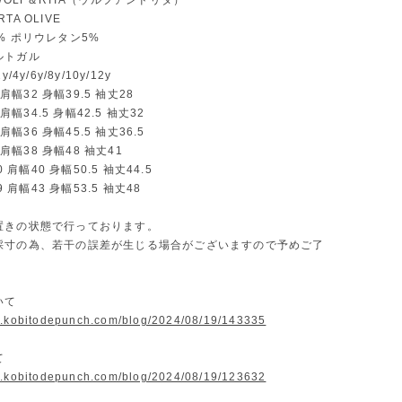
 WOLF＆RITA（ウルフアンドリタ）
TA OLIVE
% ポリウレタン5%
ルトガル
/4y/6y/8y/10y/12y
8 肩幅32 身幅39.5 袖丈28
8 肩幅34.5 身幅42.5 袖丈32
4 肩幅36 身幅45.5 袖丈36.5
4 肩幅38 身幅48 袖丈41
90 肩幅40 身幅50.5 袖丈44.5
99 肩幅43 身幅53.5 袖丈48
置きの状態で行っております。
採寸の為、若干の誤差が生じる場合がございますので予めご了
ついて
w.kobitodepunch.com/blog/2024/08/19/143335
いて
w.kobitodepunch.com/blog/2024/08/19/123632