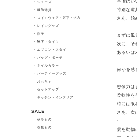
準備はい
シューズ
特別な道
服飾雑貨
さあ、始
スイムウエア・甚平・浴衣
レイングッズ
帽子
まずは風
靴下・タイツ
次に、そ
エプロン・スタイ
あるいは
バッグ・ポーチ
ネイルカラー
何かを感
パーティーグッズ
おもちゃ
想像力は
セットアップ
柔軟性を
キッチン・インテリア
時には限
SALE
さあ、次
秋冬もの
:
春夏もの
雲を動物