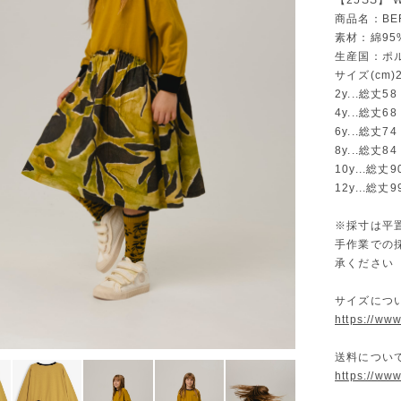
【25SS】
商品名：BER
素材：綿95
生産国：ポ
サイズ(cm)2y
2y...総丈5
4y...総丈6
6y...総丈7
8y...総丈8
10y...総丈
12y...総丈
※採寸は平
手作業での
承ください
サイズに
https://ww
送料につ
https://ww