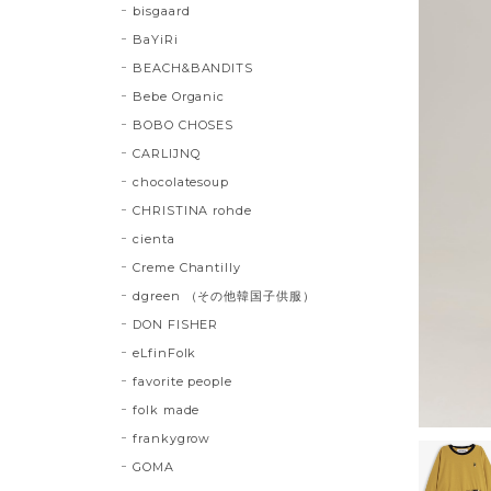
bisgaard
BaYiRi
BEACH&BANDITS
Bebe Organic
BOBO CHOSES
CARLIJNQ
chocolatesoup
CHRISTINA rohde
cienta
Creme Chantilly
dgreen （その他韓国子供服）
DON FISHER
eLfinFolk
favorite people
folk made
frankygrow
GOMA