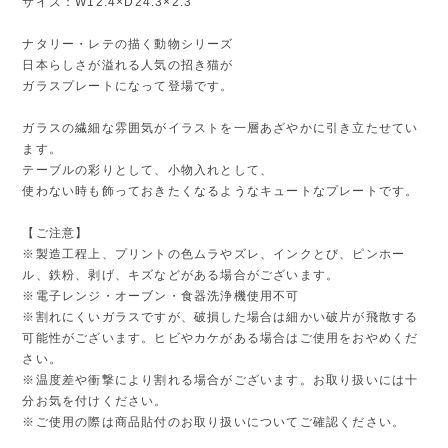
サイズ：W12.4×D24.3×2.3
ナタリー・レテの描く動物シリーズ
日本らしさが溢れる人気の招き猫が
ガラスプレートになって登場です。
ガラスの繊細な雰囲気がイラストを一層あざやかに引き立たせてい
ます。
テーブルの彩りとして、小物入れとして、
使わない時も飾っておきたくなるようなキュートなプレートです。
【ご注意】
※製造工程上、プリントの色ムラやズレ、インクとび、ピンホー
ル、鉄粉、剥げ、キズなどがある場合がございます。
※電子レンジ・オーブン・食器洗浄機使用不可
※割れにくいガラスですが、破損した場合は細かい破片が飛散する
可能性がございます。ヒビやカケがある場合はご使用をおやめくだ
さい。
※温度差や衝撃により割れる場合がございます。お取り扱いには十
分お気を付けください。
※ご使用の際は商品貼付のお取り扱いについてご確認ください。