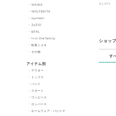
¥2,695
WAWA
WOLF&RITA
wynken
ZoZIO
&PAL
1+in the family
ショッ
松尾ミユキ
その他
す
アイテム別
アウター
トップス
パンツ
スカート
ワンピース
ロンパース
ルームウェア・パジャマ