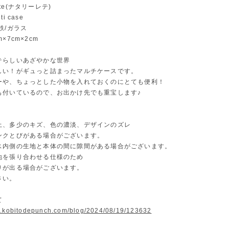
 lete(ナタリーレテ)
i case
鉄/ガラス
×7cm×2cm
テらしいあざやかな世界
しい！がギュっと詰まったマルチケースです。
ーや、ちょっとした小物を入れておくのにとても便利！
も付いているので、お出かけ先でも重宝します♪
上、多少のキズ、色の濃淡、デザインのズレ
ンクとびがある場合がございます。
ス内側の生地と本体の間に隙間がある場合がございます。
地を張り合わせる仕様のため
りが出る場合がございます。
さい。
て
w.kobitodepunch.com/blog/2024/08/19/123632