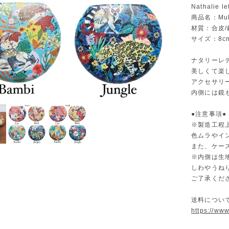
Nathalie
商品名：Mult
材質：合皮/
サイズ：8cm
ナタリーレ
美しくて楽
アクセサリ
内側には鏡
●注意事項●
※製造工程
色ムラやイ
また、ケー
※内側は生
しわやうね
ご了承くだ
送料につい
https://ww