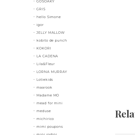
GOSOAKY
GRIS
hello Simone
igor
JELLY MALLOW
kobito de punch
KOKORI
LA CADENA
Lila&Fleur
LORNA MURRAY
Lotiekids
maarook
Madame MO
mead for mini
Rela
meduse
michirico
mimi poupons
mini rodini