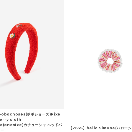
bobochoses(ボボショーズ)Pixel
erry cloth
nd(onesize)カチューシャ ヘッドバ
【26SS】hello Simone(ハロー
ジー