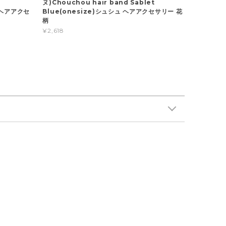
ヌ)Chouchou hair band Sablet
ュ ヘアアクセ
Blue(onesize)シュシュ ヘアアクセサリー 花
柄
¥2,618