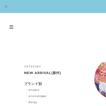
CATEGORY
NEW ARRIVAL(新作)
ブランド別
amabro
anomatopee
Berpy