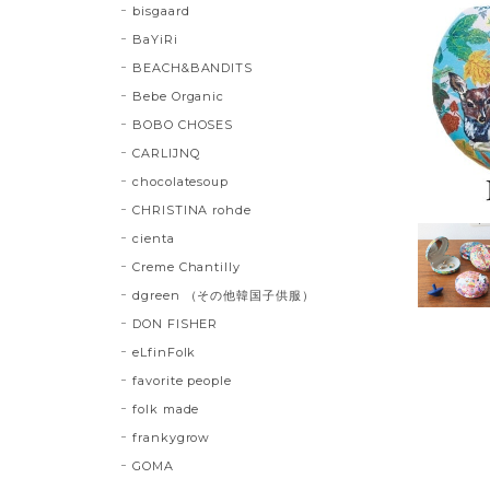
bisgaard
BaYiRi
BEACH&BANDITS
Bebe Organic
BOBO CHOSES
CARLIJNQ
chocolatesoup
CHRISTINA rohde
cienta
Creme Chantilly
dgreen （その他韓国子供服）
DON FISHER
eLfinFolk
favorite people
folk made
frankygrow
GOMA