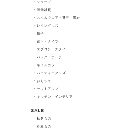
シューズ
服飾雑貨
スイムウエア・甚平・浴衣
レイングッズ
帽子
靴下・タイツ
エプロン・スタイ
バッグ・ポーチ
ネイルカラー
パーティーグッズ
おもちゃ
セットアップ
キッチン・インテリア
SALE
秋冬もの
春夏もの