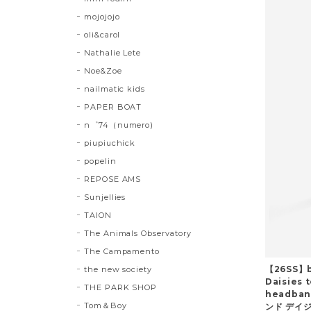
mojojojo
oli&carol
Nathalie Lete
Noe&Zoe
nailmatic kids
PAPER BOAT
n゜74（numero)
piupiuchick
popelin
REPOSE AMS
Sunjellies
TAION
The Animals Observatory
The Campamento
【26SS】
the new society
Daisies t
THE PARK SHOP
headba
Tom＆Boy
ンド デイ