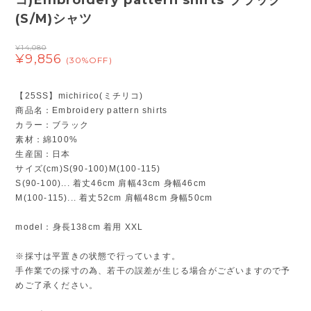
コ)Embroidery pattern shirts ブラック
(S/M)シャツ
¥14,080
¥9,856
(30%OFF)
【25SS】michirico(ミチリコ)
商品名：Embroidery pattern shirts
カラー：ブラック
素材：綿100%
生産国：日本
サイズ(cm)S(90-100)M(100-115)
S(90-100)... 着丈46cm 肩幅43cm 身幅46cm
M(100-115)... 着丈52cm 肩幅48cm 身幅50cm
model：身長138cm 着用 XXL
※採寸は平置きの状態で行っています。
手作業での採寸の為、若干の誤差が生じる場合がございますので予
めご了承ください。