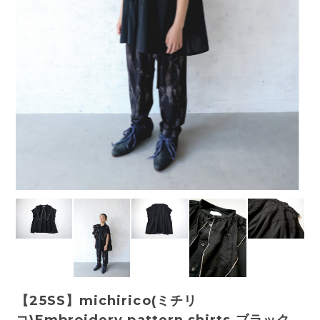
【25SS】michirico(ミチリ