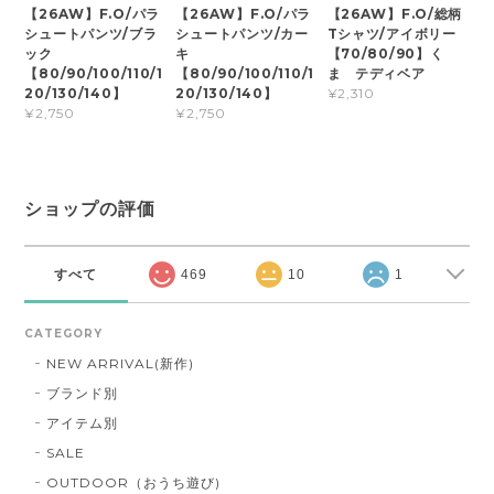
【26AW】F.O/パラ
【26AW】F.O/パラ
【26AW】F.O/総柄
シュートパンツ/ブラ
シュートパンツ/カー
Tシャツ/アイボリー
ック
キ
【70/80/90】く
【80/90/100/110/1
【80/90/100/110/1
ま テディベア
20/130/140】
20/130/140】
¥2,310
¥2,750
¥2,750
ショップの評価
すべて
469
10
1
CATEGORY
NEW ARRIVAL(新作)
ブランド別
アイテム別
SALE
OUTDOOR（おうち遊び)