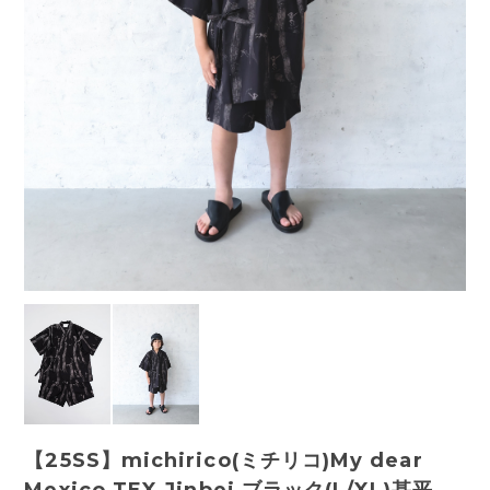
【25SS】michirico(ミチリコ)My dear