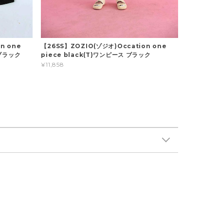
n one
【26SS】ZOZIO(ゾジオ)Occation one
 ブラック
piece black(T)ワンピース ブラック
¥11,858