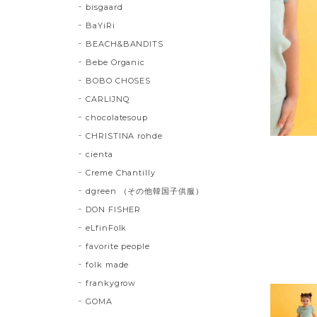
bisgaard
BaYiRi
BEACH&BANDITS
Bebe Organic
BOBO CHOSES
CARLIJNQ
chocolatesoup
CHRISTINA rohde
cienta
Creme Chantilly
dgreen （その他韓国子供服）
DON FISHER
eLfinFolk
favorite people
folk made
frankygrow
GOMA