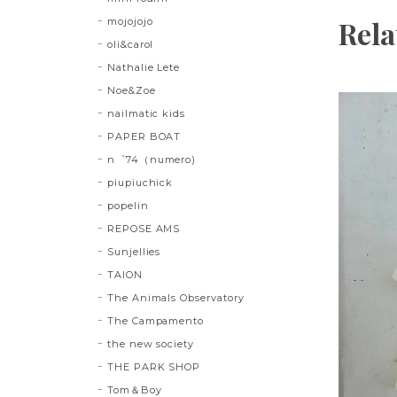
Rela
mojojojo
oli&carol
Nathalie Lete
Noe&Zoe
nailmatic kids
PAPER BOAT
n゜74（numero)
piupiuchick
popelin
REPOSE AMS
Sunjellies
TAION
The Animals Observatory
The Campamento
the new society
THE PARK SHOP
Tom＆Boy