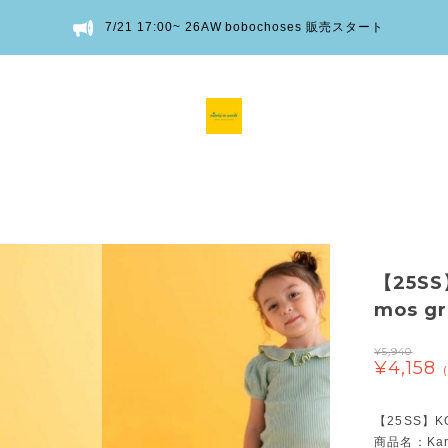
7/21 17:00~ 26AW bobochoses 販売スタート
【25SS
mos g
¥5,940
¥4,158
【25SS】K
商品名：Kari