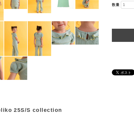
数量
iko 25S/S collection