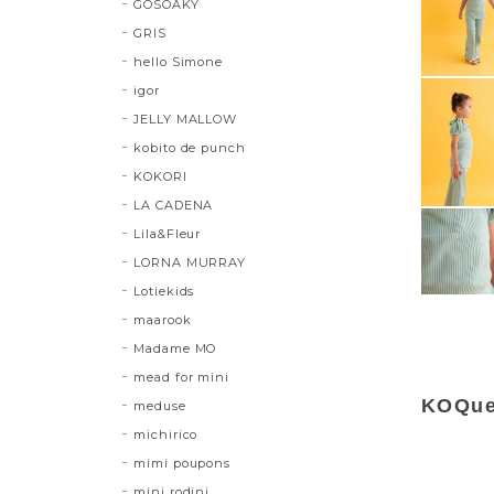
GOSOAKY
GRIS
hello Simone
igor
JELLY MALLOW
kobito de punch
KOKORI
LA CADENA
Lila&Fleur
LORNA MURRAY
Lotiekids
maarook
Madame MO
mead for mini
KOQuel
meduse
michirico
mimi poupons
mini rodini