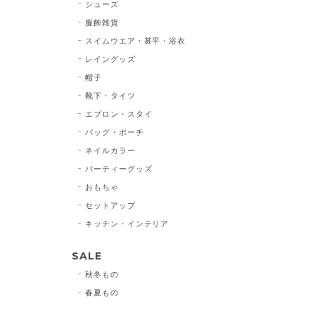
シューズ
服飾雑貨
スイムウエア・甚平・浴衣
レイングッズ
帽子
靴下・タイツ
エプロン・スタイ
バッグ・ポーチ
ネイルカラー
パーティーグッズ
おもちゃ
セットアップ
キッチン・インテリア
SALE
秋冬もの
春夏もの