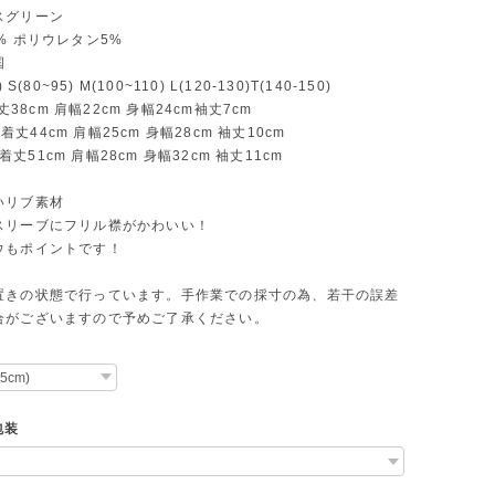
スグリーン
% ポリウレタン5%
国
 S(80~95) M(100~110) L(120-130)T(140-150)
)着丈38cm 肩幅22cm 身幅24cm袖丈7cm
0)着丈44cm 肩幅25cm 身幅28cm 袖丈10cm
0)着丈51cm 肩幅28cm 身幅32cm 袖丈11cm
いリブ素材
スリーブにフリル襟がかわいい！
ウもポイントです！
置きの状態で行っています。手作業での採寸の為、若干の誤差
合がございますので予めご了承ください。
包装