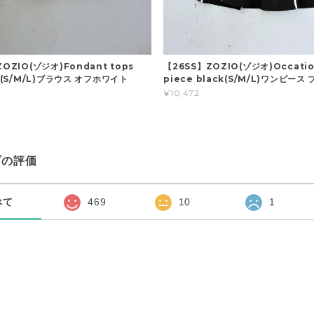
OZIO(ゾジオ)Fondant tops
【26SS】ZOZIO(ゾジオ)Occatio
te(S/M/L)ブラウス オフホワイト
piece black(S/M/L)ワンピース
¥10,472
プの評価
べて
469
10
1