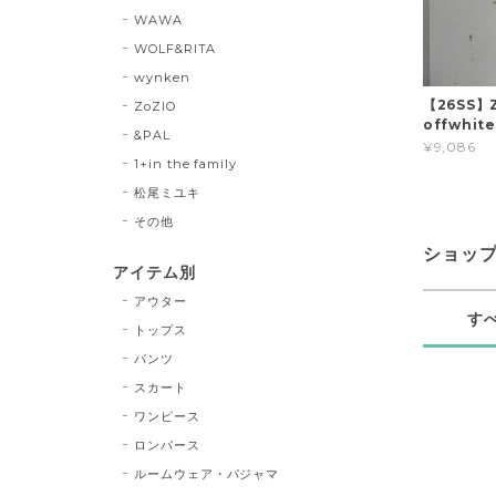
WAWA
WOLF&RITA
wynken
【26SS】Z
ZoZIO
offwhi
&PAL
¥9,086
1+in the family
松尾ミユキ
その他
ショッ
アイテム別
アウター
す
トップス
パンツ
スカート
ワンピース
ロンパース
ルームウェア・パジャマ