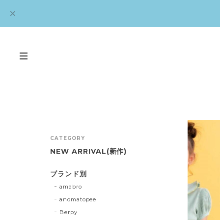
CATEGORY
NEW ARRIVAL(新作)
ブランド別
amabro
anomatopee
Berpy