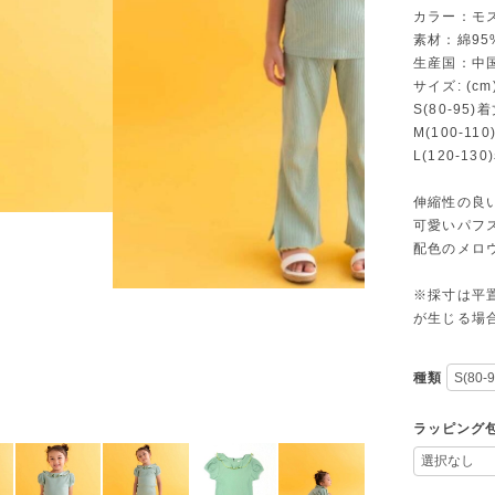
カラー：モ
素材：綿95
生産国：中
サイズ: (cm)
S(80-95
M(100-11
L(120-13
伸縮性の良
可愛いパフ
配色のメロ
※採寸は平
が生じる場
種類
ラッピング