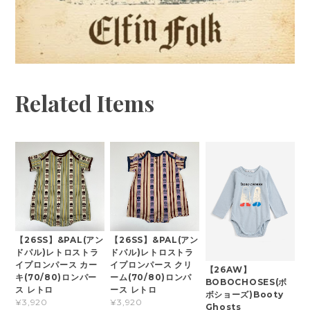
Related Items
【26SS】&PAL(アン
【26SS】&PAL(アン
ドパル)レトロストラ
ドパル)レトロストラ
イプロンパース カー
イプロンパース クリ
【26AW】
キ(70/80)ロンパー
ーム(70/80)ロンパ
BOBOCHOSES(ボ
ス レトロ
ース レトロ
ボショーズ)Booty
¥3,920
¥3,920
Ghosts