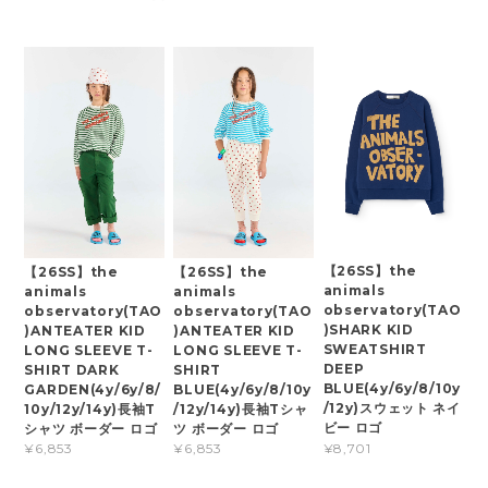
【26SS】the
【26SS】the
【26SS】the
animals
animals
animals
observatory(TAO
observatory(TAO
observatory(TAO
)SHARK KID
)ANTEATER KID
)ANTEATER KID
SWEATSHIRT
LONG SLEEVE T-
LONG SLEEVE T-
DEEP
SHIRT DARK
SHIRT
BLUE(4y/6y/8/10y
GARDEN(4y/6y/8/
BLUE(4y/6y/8/10y
/12y)スウェット ネイ
10y/12y/14y)長袖T
/12y/14y)長袖Tシャ
ビー ロゴ
シャツ ボーダー ロゴ
ツ ボーダー ロゴ
¥8,701
¥6,853
¥6,853