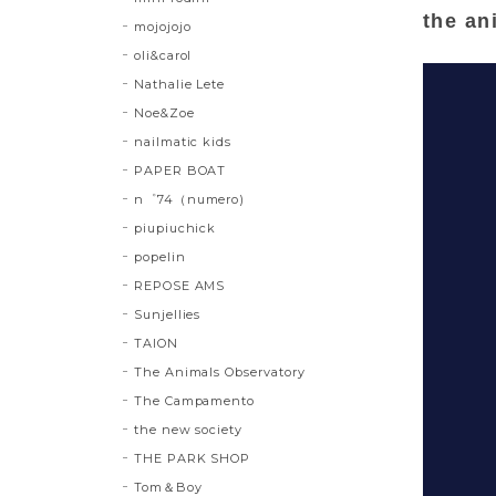
the an
mojojojo
oli&carol
Nathalie Lete
Noe&Zoe
nailmatic kids
PAPER BOAT
n゜74（numero)
piupiuchick
popelin
REPOSE AMS
Sunjellies
TAION
The Animals Observatory
The Campamento
the new society
THE PARK SHOP
Tom＆Boy