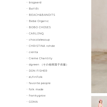
bisgaard
BaYiRi
BEACH&BANDITS
Bebe Organic
BOBO CHOSES
CARLIJNQ
chocolatesoup
CHRISTINA rohde
cienta
Creme Chantilly
dgreen （その他韓国子供服）
DON FISHER
eLfinFolk
favorite people
folk made
frankygrow
GOMA