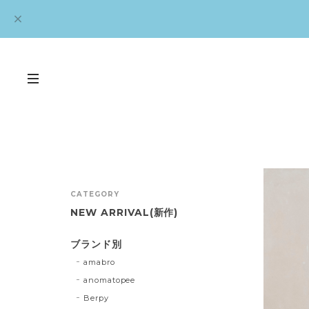
CATEGORY
NEW ARRIVAL(新作)
ブランド別
amabro
anomatopee
Berpy