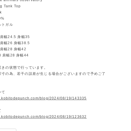
 animals observatory
 Tank Top
k
0%
ルトガル
0 肩幅24.5 身幅35
4 肩幅26 身幅38.5
8 肩幅28 身幅42
53 肩幅28 身幅44
置きの状態で行っています。
採寸の為、若干の誤差が生じる場合がございますので予めご了
。
いて
w.kobitodepunch.com/blog/2024/08/19/143335
て
w.kobitodepunch.com/blog/2024/08/19/123632