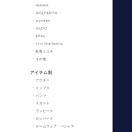
WAWA
WOLF&RITA
wynken
ZoZIO
&PAL
1+in the family
松尾ミユキ
その他
アイテム別
アウター
トップス
パンツ
スカート
ワンピース
ロンパース
ルームウェア・パジャマ