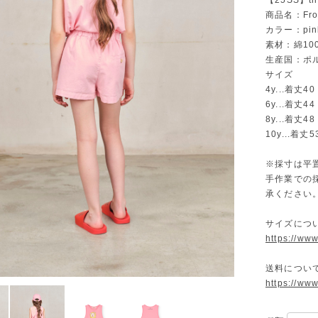
【25SS】the
商品名：Frog
カラー：pin
素材：綿10
生産国：ポ
サイズ
4y...着丈4
6y...着丈4
8y...着丈4
10y...着丈
※採寸は平
手作業での
承ください
サイズにつ
https://ww
送料につい
https://ww