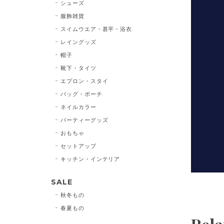
シューズ
服飾雑貨
スイムウエア・甚平・浴衣
レイングッズ
帽子
靴下・タイツ
エプロン・スタイ
バッグ・ポーチ
ネイルカラー
パーティーグッズ
おもちゃ
セットアップ
キッチン・インテリア
SALE
秋冬もの
春夏もの