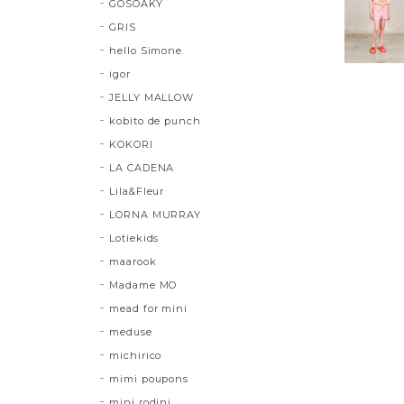
GOSOAKY
GRIS
hello Simone
igor
JELLY MALLOW
kobito de punch
KOKORI
LA CADENA
Lila&Fleur
LORNA MURRAY
Lotiekids
maarook
Madame MO
mead for mini
meduse
michirico
mimi poupons
mini rodini