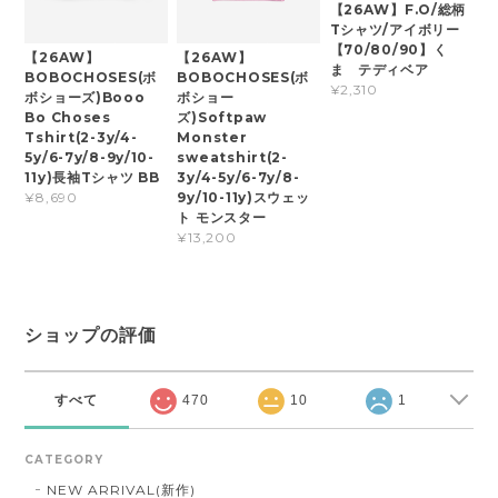
【26AW】F.O/総柄
Tシャツ/アイボリー
【70/80/90】く
【26AW】
【26AW】
ま テディベア
BOBOCHOSES(ボ
BOBOCHOSES(ボ
¥2,310
ボショーズ)Booo
ボショー
Bo Choses
ズ)Softpaw
Tshirt(2-3y/4-
Monster
5y/6-7y/8-9y/10-
sweatshirt(2-
11y)長袖Tシャツ BB
3y/4-5y/6-7y/8-
9y/10-11y)スウェッ
¥8,690
ト モンスター
¥13,200
ショップの評価
すべて
470
10
1
CATEGORY
NEW ARRIVAL(新作)