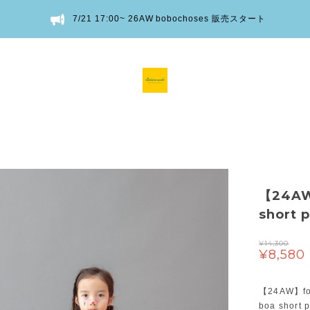
7/21 17:00~ 26AW bobochoses 販売スタート
【24A
short 
¥14,300
¥8,580
【24AW】f
boa short 