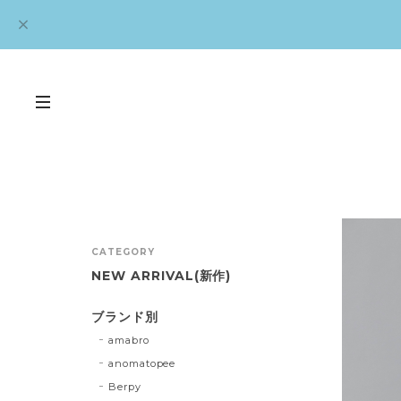
CATEGORY
NEW ARRIVAL(新作)
ブランド別
amabro
anomatopee
Berpy