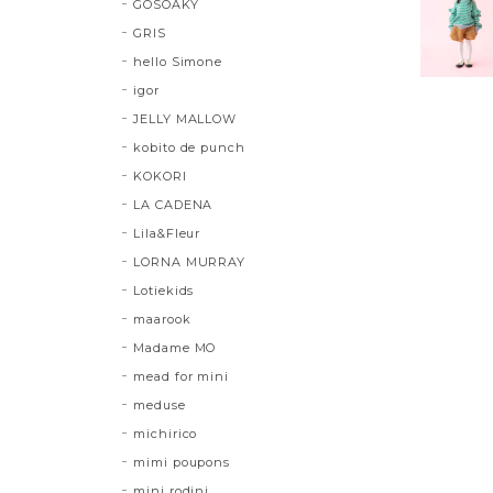
GOSOAKY
GRIS
hello Simone
igor
JELLY MALLOW
kobito de punch
KOKORI
LA CADENA
Lila&Fleur
LORNA MURRAY
Lotiekids
maarook
Madame MO
mead for mini
meduse
michirico
mimi poupons
mini rodini