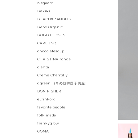
bisgaard
BaYiRi
BEACH&BANDITS
Bebe Organic
BOBO CHOSES
CARLIJNQ
chocolatesoup
CHRISTINA rohde
cienta
Creme Chantilly
dgreen （その他韓国子供服）
DON FISHER
eLfinFolk
favorite people
folk made
frankygrow
GOMA