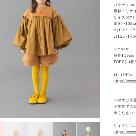
カラー：bei
素材：リサイ
サイズ(cm) 
S(90~105
M(110~12
L(125~1
※model
身長119cm
TOPS(L)着
●LL(140c
https://ww
※採寸は平
手作業での
承ください
サイズにつ
https://ww