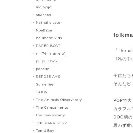
mojojojo
oli&carol
Nathalie Lete
Noe&Zoe
folkma
nailmatic kids
PAPER BOAT
『The cl
n゜74（numero)
《私の中
piupiuchick
popelin
子供たち
REPOSE AMS
そんなピ
Sunjellies
TAION
The Animals Observatory
POPで
The Campamento
カラフル
the new society
DOG柄
THE PARK SHOP
思わず虜に
Tom＆Boy