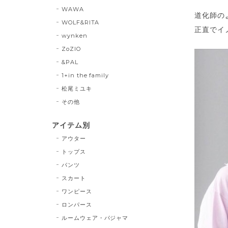
WAWA
道化師の
WOLF&RITA
正直でイノ
wynken
ZoZIO
&PAL
1+in the family
松尾ミユキ
その他
アイテム別
アウター
トップス
パンツ
スカート
ワンピース
ロンパース
ルームウェア・パジャマ