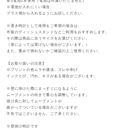
単3電池1本使用（電池は付属いたしません）
※電池が入れにくい場合
プラス側から入れるようにお試しください。
※置き時計として使用をご希望の場合は、
市販のディッシュスタンドなどご利用をおすすめします。
その際は商品に合うサイズをお選びください。
（形によっては置けない場合がございます。）
また、重みで倒れないかご確認の上ご使用ください。
【お取り扱いの注意】
※プリントの色ムラや濃淡、ズレや剥げ、
インクとび、汚れ、キズがある場合がございます。
※壁に掛けた際にまっすぐになるように
ムーブメントの向きで重心を調整しています。
掛け具に対してムーブメントが
曲がってついている場合がございますが
不良ではございません。ご了承ください。
※壁掛け時計です