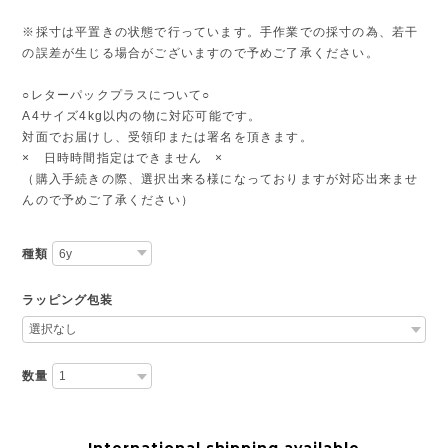
※採寸は平置きの状態で行っています。手作業での採寸の為、若干
の誤差が生じる場合がございますので予めご了承ください。
○レターパックプラスについて○
A4サイズ4kg以内の物に対応可能です。
対面でお届けし、受領印または署名を頂きます。
× 日時時間指定はできません ×
（購入手続きの際、選択出来る様になっておりますが対応出来ませ
んので予めご了承ください）
種類
ラッピング包装
数量
International shipping available