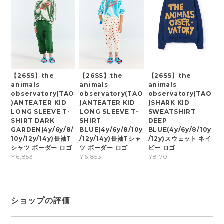
【26SS】the
【26SS】the
【26SS】the
animals
animals
animals
observatory(TAO
observatory(TAO
observatory(TAO
)SHARK KID
)ANTEATER KID
)ANTEATER KID
SWEATSHIRT
LONG SLEEVE T-
LONG SLEEVE T-
DEEP
SHIRT DARK
SHIRT
BLUE(4y/6y/8/10y
GARDEN(4y/6y/8/
BLUE(4y/6y/8/10y
/12y)スウェット ネイ
10y/12y/14y)長袖T
/12y/14y)長袖Tシャ
ビー ロゴ
シャツ ボーダー ロゴ
ツ ボーダー ロゴ
¥8,701
¥6,853
¥6,853
ショップの評価