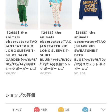
【26SS】the
【26SS】the
【26SS】the
animals
animals
animals
observatory(TAO
observatory(TAO
observatory(TAO
)SHARK KID
)ANTEATER KID
)ANTEATER KID
SWEATSHIRT
LONG SLEEVE T-
LONG SLEEVE T-
DEEP
SHIRT DARK
SHIRT
BLUE(4y/6y/8/10y
GARDEN(4y/6y/8/
BLUE(4y/6y/8/10y
/12y)スウェット ネイ
10y/12y/14y)長袖T
/12y/14y)長袖Tシャ
ビー ロゴ
シャツ ボーダー ロゴ
ツ ボーダー ロゴ
¥8,701
¥6,853
¥6,853
ショップの評価
すべて
469
10
1